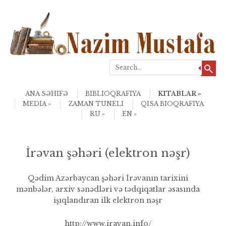
Search
Skip to content
Menu
ANA SƏHIFƏ
BIBLIOQRAFIYA
KITABLAR
MEDIA
ZAMAN TUNELI
QISA BIOQRAFIYA
RU
EN
İrəvan şəhəri (elektron nəşr)
Qədim Azərbaycan şəhəri İrəvanın tarixini
mənbələr, arxiv sənədləri və tədqiqatlar əsasında
işıqlandıran ilk elektron nəşr
http://www.iravan.info/