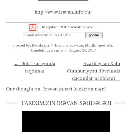
http://www.iravan.info/ru/
Məqaləni PDF formatına çevir
Posted by:
Redaksiya
//
Erməni təcavüzü
,
Müəllif mediada
,
Unudulmuş irsimiz
//
August 24, 2013
Post navigation
←
“Buta” sarayında
Azərbaycan Xalq
təqdimat
Cümhuriyyəti dövründə
qaçqınlar problemi
→
One thought on “
İrəvan şəhəri (elektron nəşr)
”
TARIXIMIZIN İRƏVAN SƏHIFƏLƏRI