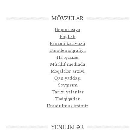
MÖVZULAR
Deportasiya
English
Erməni təcavüzü
Etnodemoqrafiya
Hа русском
Müəllif mediada
Məqalələr arxivi
Qan yaddaşı
Soyqırım
Tarixi yalanlar
Tədqiqatlar
Unudulmuş irsimiz
YENILIKLƏR