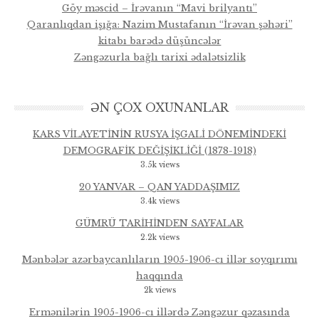
Göy məscid – İrəvanın “Mavi brilyantı”
Qaranlıqdan işığa: Nazim Mustafanın “İrəvan şəhəri”
kitabı barədə düşüncələr
Zəngəzurla bağlı tarixi ədalətsizlik
ƏN ÇOX OXUNANLAR
KARS VİLAYETİNİN RUSYA İŞGALİ DÖNEMİNDEKİ
DEMOGRAFİK DEĞİŞİKLİĞİ (1878-1918)
3.5k views
20 YANVAR – QAN YADDAŞIMIZ
3.4k views
GÜMRÜ TARİHİNDEN SAYFALAR
2.2k views
Mənbələr azərbaycanlıların 1905-1906-cı illər soyqırımı
haqqında
2k views
Ermənilərin 1905-1906-cı illərdə Zəngəzur qəzasında