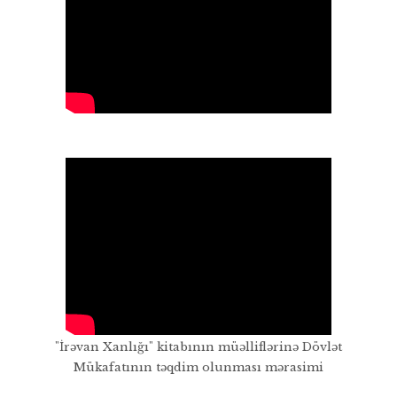
"İrəvan Xanlığı" kitabının müəlliflərinə Dövlət
Mükafatının təqdim olunması mərasimi