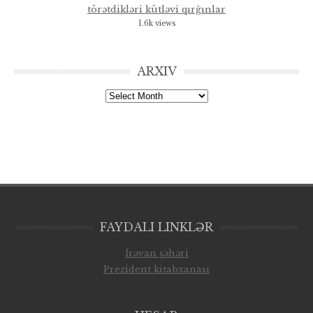
törətdikləri kütləvi qırğınlar
1.6k views
ARXIV
Arxiv
FAYDALI LINKLƏR
İrəvan şəhəri
Prezident kitabxanası