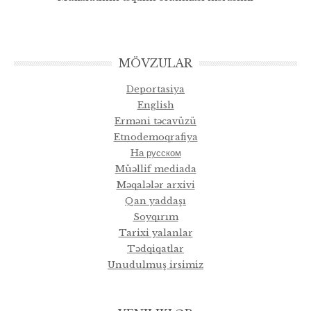
MÖVZULAR
Deportasiya
English
Erməni təcavüzü
Etnodemoqrafiya
Hа русском
Müəllif mediada
Məqalələr arxivi
Qan yaddaşı
Soyqırım
Tarixi yalanlar
Tədqiqatlar
Unudulmuş irsimiz