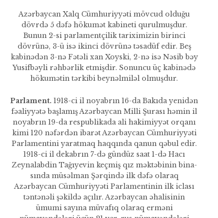
Azərbaycan Xalq Cümhuriyyəti mövcud olduğu
dövrdə 5 dəfə hökumət kabineti qurulmuşdur.
Bunun 2-si parlamentçilik tari­ximizin birinci
dövrünə, 3-ü isə ikinci dövrünə təsadüf edir. Beş
kabinədən 3-nə Fətəli xan Xoys­ki, 2-nə isə Nəsib bəy
Yusifbəyli rəhbərlik etmişdir. Sonuncu üç kabinədə
hökumətin tərkibi beynəlmiləl olmuşdur.
Parlament.
1918-ci il noyabrın 16-da Bakıda yenidən
fəaliyyətə başlamış Azərbaycan Milli Şurası həmin il
noyabrın 19-da respub­likada ali hakimiyyət orqanı
kimi 120 nəfərdən ibarət Azərbaycan Cümhuriyyəti
Parlamentini yarat­maq haqqında qanun qəbul edir.
1918-ci il dekabrın 7-də gündüz saat 1-də Hacı
Zeynalabdin Tağı­yevin keçmiş qız məktəbinin bina­
sında müsəlman Şərqində ilk dəfə olaraq
Azərbaycan Cümhuriyyəti Parlamentinin ilk iclası
təntənəli şəkildə açılır. Azərbaycan əhalisinin
ümumi sayına müvafıq olaraq erməni