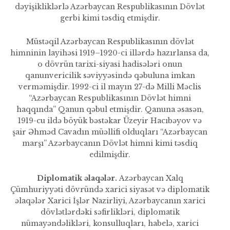
dəyişikliklərlə Azərbaycan Res­publikasının Dövlət
gerbi kimi təsdiq etmişdir.
Müstəqil Azərbaycan Respub­likasının dövlət
himninin layihəsi 1919–1920-ci illərdə hazırlansa da,
o dövrün tarixi-siyasi hadisələri onun
qanunvericilik səviyyəsində qəbuluna imkan
verməmişdir. 1992-ci il mayın 27-də Milli Məclis
“Azərbaycan Respubli­kasının Dövlət himni
haqqında” Qanun qəbul etmişdir. Qanuna əsasən,
1919-cu ildə böyük bəstəkar Üzeyir Hacıbəyov və
şair Əhməd Cavadın müəllifi olduqları “Azərbaycan
marşı” Azərbaycanın Dövlət himni kimi təsdiq
edilmişdir.
Diplomatik əlaqələr.
Azərbaycan Xalq
Çümhuriyyəti dövründə xarici siyasət və dip­lomatik
əlaqələr Xarici İşlər Nazirliyi, Azərbaycanın xarici
dövlətlərdəki səfirlikləri, diplo­matik
nümayəndəlikləri, konsul­luqları, habelə, xarici