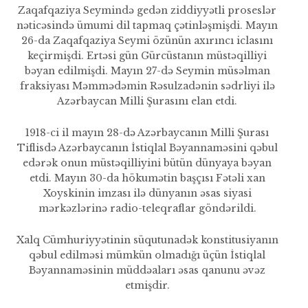
Zaqafqaziya Seymində gedən ziddiyyətli proseslər
nəticəsində ümumi dil tapmaq çətinləşmişdi. Mayın
26-da Zaqafqaziya Seymi özünün axırıncı iclasını
keçir­mişdi. Ertəsi gün Gürcüstanın müstəqilliyi
bəyan edilmişdi. Mayın 27-də Seymin müsəlman
fraksi­yası Məmmədəmin Rəsulzadənin sədrliyi ilə
Azərbaycan Milli Şura­sını elan etdi.
1918-ci il mayın 28-də Azərbaycanın Milli Şurası
Tiflisdə Azərbaycanın İstiqlal Bəyannaməsini qəbul
edərək onun müstəqilliyini bütün dün­yaya bəyan
etdi. Mayın 30-da hökumətin başçısı Fətəli xan
Xoyskinin imzası ilə dünyanın əsas siyasi
mərkəzlərinə radio-te­leqraflar göndərildi.
Xalq Cümhuriyyətinin süqutunadək konstitusiyanın
qəbul edilməsi mümkün olmadı­ğı üçün İstiqlal
Bəyannaməsinin müddəaları əsas qanunu əvəz
etmişdir.