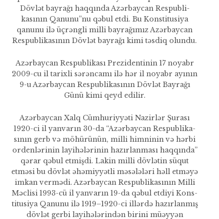
Dövlət bayrağı haqqında Azərbaycan Respubli­
kasının Qanunu”nu qəbul etdi. Bu Konstitusiya
qanunu ilə üçrəngli milli bayrağımız Azərbaycan
Res­publikasının Dövlət bayrağı kimi təsdiq olundu.
Azərbaycan Respublikası Prezidentinin 17 noyabr
2009-cu il tarixli sərəncamı ilə hər il noyabr ayının
9-u Azərbaycan Respubli­kasının Dövlət Bayrağı
Günü kimi qeyd edilir.
Azərbaycan Xalq Cümhuriyyəti Nazirlər Şurası
1920-ci il yanvarın 30-da “Azərbaycan Respublika­
sının gerb və möhürünün, milli himninin və hərbi
ordenlərinin layihələrinin hazırlanması haqqın­da”
qərar qəbul etmişdi. Lakin milli dövlətin süqut
etməsi bu dövlət əhəmiyyətli məsələləri həll etməyə
imkan vermədi. Azərbaycan Res­publikasının Milli
Məclisi 1993-cü il yanvarın 19-da qəbul etdiyi Kons­
titusiya Qanunu ilə 1919–1920-ci illərdə hazırlanmış
dövlət gerbi layihələrindən birini müəyyən