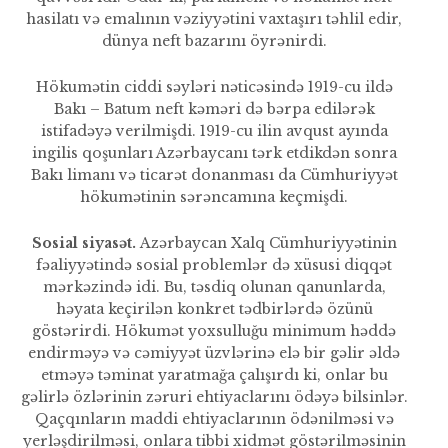
hasilatı və emalının vəziyyətini vaxtaşırı təhlil edir,
dünya neft bazarını öyrənirdi.
Hökumətin ciddi səyləri nəticəsində 1919-cu ildə
Bakı – Batum neft kəməri də bərpa edilərək
istifadəyə verilmiş­di. 1919-cu ilin avqust ayında
ingilis qoşunları Azərbaycanı tərk etdikdən sonra
Bakı limanı və ticarət donanması da Cümhuriyyət
hökumətinin sərəncamına keç­mişdi.
Sosial siyasət.
Azərbaycan Xalq Cümhuriyyətinin
fəaliyyətində sosial problemlər də xüsusi diqqət
mərkəzində idi. Bu, təsdiq olunan qanunlarda,
həyata keçirilən konk­ret tədbirlərdə özünü
göstərirdi. Hökumət yoxsulluğu minimum həddə
endirməyə və cəmiyyət üzvlərinə elə bir gəlir əldə
etməyə təminat yaratmağa çalışırdı ki, onlar bu
gəlirlə özlərinin zəruri ehtiyaclarını ödəyə bilsinlər.
Qaçqınların maddi ehtiyaclarının ödənilməsi və
yerləşdirilməsi, onlara tibbi xidmət göstərilməsinin