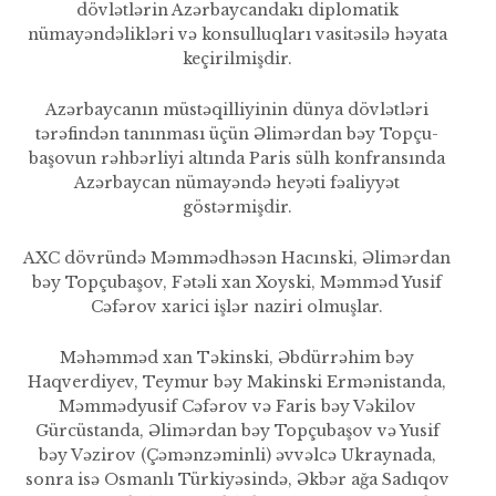
dövlətlərin Azərbaycandakı diplomatik
nümayəndəlikləri və konsulluqları vasitəsilə həyata
keçirilmişdir.
Azərbaycanın müstəqilliyinin dünya dövlətləri
tərəfindən tanın­ması üçün Əlimərdan bəy Topçu­
başovun rəhbərliyi altında Paris sülh konfransında
Azərbaycan nümayəndə heyəti fəaliyyət
göstərmişdir.
AXC dövründə Məmmədhəsən Hacınski, Əlimərdan
bəy Topçuba­şov, Fətəli xan Xoyski, Məmməd Yusif
Cəfərov xarici işlər naziri olmuşlar.
Məhəmməd xan Təkinski, Əbdürrəhim bəy
Haqverdiyev, Tey­mur bəy Makinski Ermənistanda,
Məmmədyusif Cəfərov və Fa­ris bəy Vəkilov
Gürcüstanda, Əlimərdan bəy Topçubaşov və Yusif
bəy Vəzirov (Çəmənzəminli) əvvəlcə Ukraynada,
sonra isə Osmanlı Türkiyəsində, Əkbər ağa Sadıqov