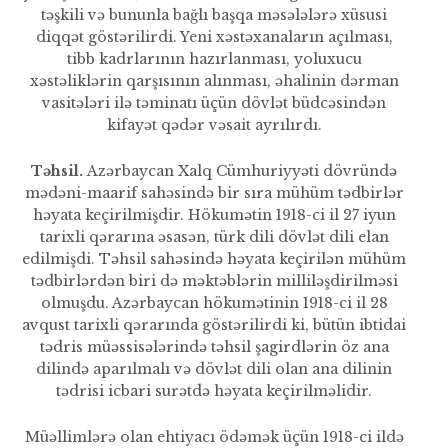
təşkili və bununla bağlı baş­qa məsələlərə xüsusi
diqqət göstərilirdi. Yeni xəstəxanaların açılması,
tibb kadrlarının hazırlan­ması, yoluxucu
xəstəliklərin qar­şısının alınması, əhalinin dərman
vasitələri ilə təminatı üçün dövlət büdcəsindən
kifayət qədər vəsait ayrılırdı.
Təhsil.
Azərbaycan Xalq Cümhuriyyəti dövründə
mədəni-maarif sahəsində bir sıra mühüm tədbirlər
həyata keçirilmişdir. Hökumətin 1918-ci il 27 iyun
tarixli qərarına əsasən, türk dili dövlət dili elan
edilmişdi. Təhsil sahəsində həyata keçirilən mühüm
tədbirlərdən biri də məktəblərin milliləşdirilməsi
ol­muşdu. Azərbaycan hökumətinin 1918-ci il 28
avqust tarixli qərarında göstərilirdi ki, bütün ibtidai
tədris müəssisələrində təhsil şagirdlərin öz ana
dilində aparılmalı və dövlət dili olan ana dilinin
tədrisi icbari surətdə həyata keçirilməlidir.
Müəllimlərə olan ehtiyacı ödəmək üçün 1918-ci ildə