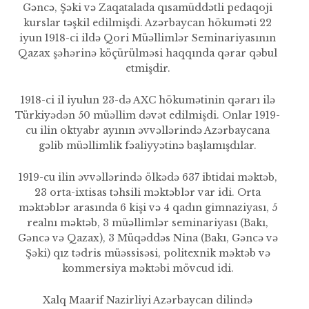
Gəncə, Şəki və Zaqatalada qısamüddətli pedaqoji
kurslar təşkil edilmişdi. Azərbaycan hökuməti 22
iyun 1918-ci ildə Qori Müəllimlər Seminariyasının
Qazax şəhərinə köçürülməsi haqqında qərar qəbul
etmişdir.
1918-ci il iyulun 23-də AXC hökumətinin qərarı ilə
Türkiyədən 50 müəllim dəvət edilmişdi. Onlar 1919-
cu ilin oktyabr ayının əvvəllərində Azərbaycana
gəlib müəllimlik fəaliyyətinə başlamış­dılar.
1919-cu ilin əvvəllərində ölkədə 637 ibtidai məktəb,
23 orta-ixtisas təhsili məktəblər var idi. Orta
məktəblər arasında 6 kişi və 4 qadın gimnaziyası, 5
realnı məktəb, 3 müəllimlər seminari­yası (Bakı,
Gəncə və Qazax), 3 Müqəddəs Nina (Bakı, Gəncə və
Şəki) qız tədris müəssisəsi, politexnik məktəb və
kommersiya məktəbi mövcud idi.
Xalq Maarif Nazirliyi Azərbaycan dilində