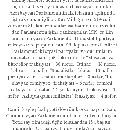
nümayəndələri üçün 21 yer, rus nümayəndələri
üçün isə 10 yer ayrılmasına baxmayaraq onlar
Azərbaycan Parlamentinin ilk iclasının açılışın­da
iştirak etməmişdilər. Rus Milli Şurası 1919-cu il
yanvarın 31-dən, ermənilər isə həmin ilin fevralın­
dan Parlamentin işinə qatılmışdı­lar. 1919-cu ilin
axırlarına yaxın Parlamentdə 11 müxtəlif partiya
fraksiyası və qrupunu cəmi 96 de­putat təmsil edirdi.
Parlamentdəki siyasi partiyalar və qurumların
qüvvələr nisbəti aşağıdakı kimi idi: “Müsavat” və
bitərəflər fraksiya­sı – 38 nəfər, “İttihad” – 13 nəfər,
“Əhrar” – 6 nəfər, “Sosialistlər” bloku – 13 nəfər,
partiyasızlar – 4 nəfər, müstəqillər – 3 nəfər, “Rus-
slavyan cəmiyyəti” fraksiyası – 5 nəfər, erməni
fraksiyası – 5 nəfər, “Daşnaksutyun” fraksiyası – 6
nəfər, “Azlıqda qalan millətlər” fraksiyası – 4 nəfər.
Cəmi 17 aylıq fəaliyyəti dövründə Azərbaycan Xalq
Cümhuriyyəti Parlamentinin 145 iclası keçirilmişdir.
Yetərsay olma­dığı üçün iclaslardan 15-i baş tut­
mamışdır. Öz fəaliyyəti dövründə Azərbaycan