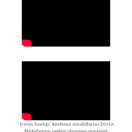
"İrəvan Xanlığı" kitabının müəlliflərinə Dövlət
Mükafatının təqdim olunması mərasimi