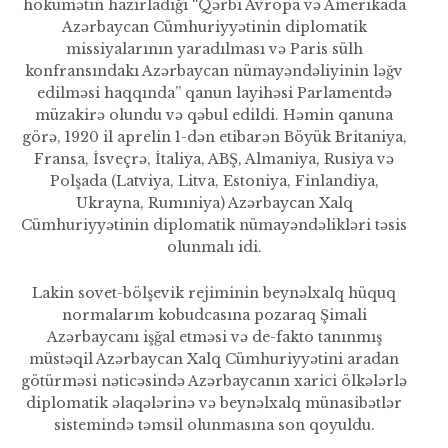
hökumətin hazırladığı “Qərbi Avropa və Amerikada
Azərbaycan Cümhuriyyətinin diplomatik
missiyalarının yaradıl­ması və Paris sülh
konfransındakı Azərbaycan nümayəndəliyinin ləğv
edilməsi haqqında” qanun layihəsi Parlamentdə
müzakirə olundu və qəbul edildi. Həmin qanuna
görə, 1920 il aprelin 1-dən etibarən Böyük Britaniya,
Fransa, İsveçrə, İtaliya, ABŞ, Almani­ya, Rusiya və
Polşada (Latvi­ya, Litva, Estoniya, Finlandiya,
Ukrayna, Rumıniya) Azərbaycan Xalq
Cümhuriyyətinin diplomatik nümayəndəlikləri təsis
olunmalı idi.
Lakin sovet-bölşevik reji­minin beynəlxalq hüquq
nor­malarım kobudcasına pozaraq Şimali
Azərbaycanı işğal etməsi və de-fakto tanınmış
müstəqil Azərbaycan Xalq Cümhuriyyətini aradan
götürməsi nəticəsində Azərbaycanın xarici ölkələrlə
dip­lomatik əlaqələrinə və beynəlxalq münasibətlər
sistemində təmsil olunmasına son qoyuldu.