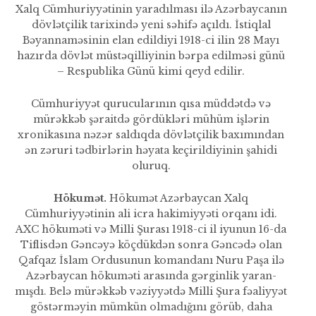
Xalq Cümhuriyyətinin yaradıl­ması ilə Azərbaycanın
dövlətçilik tarixində yeni səhifə açıldı. İstiqlal
Bəyannaməsinin elan edildiyi 1918-ci ilin 28 Mayı
hazırda dövlət müstəqilliyinin bərpa edilməsi günü
– Respublika Günü kimi qeyd edilir.
Cümhuriyyət qurucularının qısa müddətdə və
mürəkkəb şəraitdə gördükləri mühüm işlərin
xronikasına nəzər saldıqda dövlətçilik baxımından
ən zəruri tədbirlərin həyata keçirildiyinin şahidi
oluruq.
Hökumət.
Hökumət Azərbaycan Xalq
Cümhuriyyətinin ali icra hakimiyyəti orqanı idi.
AXC hökuməti və Milli Şurası 1918-ci il iyunun 16-da
Tiflisdən Gəncəyə köçdükdən sonra Gəncədə olan
Qafqaz İslam Ordusunun koman­danı Nuru Paşa ilə
Azərbaycan hökuməti arasında gərginlik yaran­
mışdı. Belə mürəkkəb vəziyyətdə Milli Şura fəaliyyət
göstərməyin mümkün olmadığını görüb, daha