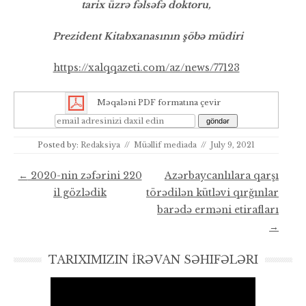
tarix üzrə fəlsəfə doktoru,
Prezident Kitabxanasının şöbə müdiri
https://xalqqazeti.com/az/news/77123
Məqaləni PDF formatına çevir
Posted by:
Redaksiya
//
Müəllif mediada
//
July 9, 2021
Post navigation
←
2020-nin zəfərini 220
Azərbaycanlılara qarşı
il gözlədik
törədilən kütləvi qırğınlar
barədə erməni etirafları
→
TARIXIMIZIN İRƏVAN SƏHIFƏLƏRI