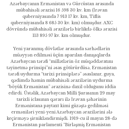
Azərbaycanın Ermənistan və Gürcüstan arasında
mübahisəli ərazisi 16 598 30 kv. km (İrəvan
quberniyasında 7 913 17 kv. km, Tiflis
quberniyasında 8 685 30 kv. km) olmuşdur. AXC
dövründə mübahisəli ərazilərlə birlikdə ölkə ərazisi
113 895 97 kv. km olmuş­dur.
Yeni yaranmış dövlətlər arasında sərhədlərin
müəyyən edilməsi üçün aparılan da­nışıqlarda
Azərbaycan tərəfi “millətlərin öz müqəddəratını
təyinetmə prinsipi”ni əsas götürürdüsə, Ermənistan
tərəfi uydurma “tarixi prinsiplərə” əsaslanır, guya,
qədimdə həmin mübahisəli ərazilərin uydurma
“böyük Ermənistan” ərazisinə daxil olduğunu iddia
edirdi. Üstəlik, Azərbaycan Milli Şurasının 29 may
tarixli iclasının qərarı ilə İrəvan şəhərinin
Ermənistana paytaxt kimi güzəştə gedilməsi
erməniləri yeni-yeni Azərbaycan ərazilərini ələ
keçirməyə şirnikləndirmişdi. 1919-cu il mayın 28-də
Ermənistan parlamenti “Birləşmiş Ermənistan