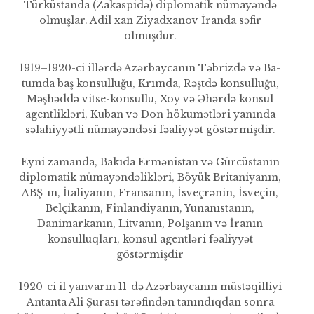
Türküstanda (Zakaspidə) diplomatik nümayəndə
olmuşlar. Adil xan Ziyadxanov İranda səfir
olmuşdur.
1919–1920-ci illərdə Azərbaycanın Təbrizdə və Ba­
tumda baş konsulluğu, Krımda, Rəştdə konsulluğu,
Məşhəddə vitse-konsullu, Xoy və Əhərdə konsul
agentlikləri, Kuban və Don hökumətləri yanında
səlahiyyətli nümayəndəsi fəaliyyət göstərmişdir.
Eyni zamanda, Bakıda Ermənistan və Gürcüstanın
dip­lomatik nümayəndəlikləri, Böyük Britaniyanın,
ABŞ-ın, İtaliyanın, Fransanın, İsveçrənin, İsveçin,
Belçikanın, Finlandiyanın, Yuna­nıstanın,
Danimarkanın, Litvanın, Polşanın və İranın
konsulluq­ları, konsul agentləri fəaliyyət
göstərmişdir
1920-ci il yanvarın 11-də Azərbaycanın müstəqilliyi
Antanta Ali Şurası tərəfindən tanındıq­dan sonra