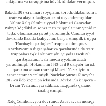
inkişafına və tərəqqisinə böyük töhfələr vermişdir.
Bakıda 1918-ci il mart soyqı­rımı törədildikdən sonra
teatr və aktyor fəaliyyətlərini dayandırmış­dılar.
Yalnız Xalq Cümhuriyyəti hökuməti Gəncədən
Bakıya köçdükdən sonra teatr truppala­rının yenidən
təşkil olunmasına şərait yaranmışdı. Cümhuriyyət
dövründə Bakıda fəaliyyətini bərpa etmiş ilk truppa
“Hacıbəyli qardaşları” truppası olmuşdur.
Azərbaycanın digər şəhər və qəzalarında da teatr
truppa­ları təşkil olunmuşdu. Şuşada Hacıbəyli
qardaşlarının teatr müdiriyyətinin filialı
yaradılmışdı. Hökumətin 1918-ci il 9 oktyabr tarixli
qərarına əsasən teatr işi Maarif Nazirliyinin
sərəncamına verilmişdi. Nazirlər Şurası 17 noyabr
1919-cu ildə keçirilən icla­sında Dövlət Türk Opera –
Dram Teatrının yaradılması haqqında qanunu
təsdiq etmişdi.
Xalq Cümhuriyyəti dövründə Azərbaycan musiqi