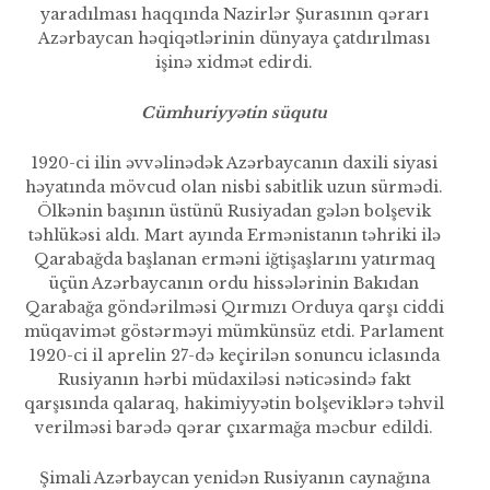
yaradılması haq­qında Nazirlər Şurasının qərarı
Azərbaycan həqiqətlərinin dünya­ya çatdırılması
işinə xidmət edirdi.
Cümhuriyyətin süqutu
1920-ci ilin əvvəlinədək Azərbaycanın daxili siyasi
həyatında mövcud olan nisbi sabitlik uzun sürmədi.
Ölkənin başının üstünü Rusiyadan gələn bolşevik
təhlükəsi aldı. Mart ayında Ermənistanın təhriki ilə
Qa­rabağda başlanan erməni iğtişaş­larını yatırmaq
üçün Azərbaycanın ordu hissələrinin Bakıdan
Qaraba­ğa göndərilməsi Qırmızı Orduya qarşı ciddi
müqavimət göstərməyi mümkünsüz etdi. Parlament
1920-ci il aprelin 27-də keçirilən sonuncu iclasında
Rusiyanın hərbi müdaxiləsi nəticəsində fakt
qarşısında qalaraq, hakimiyyətin bolşeviklərə təhvil
verilməsi barədə qərar çıxarmağa məcbur edildi.
Şimali Azərbaycan yenidən Rusiyanın caynağına