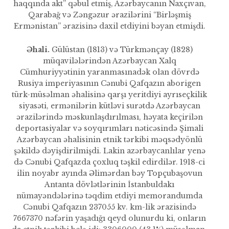
haqqında akt” qəbul etmiş, Azərbaycanın Naxçıvan,
Qarabağ və Zəngəzur ərazilərini “Birləşmiş
Ermənistan” ərazisinə daxil etdiyini bəyan etmişdi.
Əhali.
Gülüstan (1813) və Türkmənçay (1828)
müqavilələrindən Azərbaycan Xalq
Cümhuriyyətinin yaranmasınadək olan dövrdə
Rusiya imperiyasının Cənubi Qafqazın aborigen
türk-müsəlman əhalisinə qarşı yeritdiyi ayrıseçkilik
siyasəti, ermənilərin kütləvi surətdə Azərbaycan
ərazilərində məskunlaşdırılması, həyata keçirilən
deportasiya­lar və soyqırımları nəticəsində Şimali
Azərbaycan əhalisinin etnik tərkibi məqsədyönlü
şəkildə dəyişdirilmişdi. Lakin azərbaycanlılar yenə
də Cənubi Qafqazda çoxluq təşkil edirdilər. 1918-ci
ilin noyabr ayında Əlimərdan bəy Topçubaşovun
Antanta dövlətlərinin İstanbul­dakı
nümayəndələrinə təqdim etdiyi memorandumda
Cənubi Qafqazın 237055 kv. km-lik ərazisində
7667370 nəfərin ya­şadığı qeyd olunurdu ki, onların