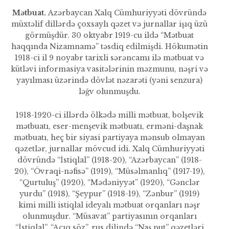
Mətbuat.
Azərbaycan Xalq Cümhuriyyəti dövründə
müxtəlif dillərdə çoxsaylı qəzet və jurnallar işıq üzü
görmüşdür. 30 oktyabr 1919-cu ildə “Mətbuat
haqqında Nizamnamə” təsdiq edilmişdi. Hökumətin
1918-ci il 9 noyabr tarixli sərəncamı ilə mətbuat və
kütləvi informasiya vasitələrinin məzmunu, nəşri və
yayılması üzərində dövlət nəzarəti (yəni senzura)
ləğv olunmuşdu.
1918-1920-ci illərdə ölkədə milli mətbuat, bolşevik
mətbuatı, eser-menşevik mətbuatı, erməni-daşnak
mətbuatı, heç bir siyasi partiyaya mənsub olmayan
qəzetlər, jurnallar mövcud idi. Xalq Cümhuriyyəti
dövründə “İstiqlal” (1918-20), “Azərbaycan” (1918-
20), “Övraqi-nəfisə” (1919), “Müsəlmanlıq” (1917-19),
“Qurtu­luş” (1920), “Mədəniyyət” (1920), “Gənclər
yurdu” (1918), “Şeypur” (1918-19), “Zənbur” (1919)
kimi milli istiqlal ideyalı mətbuat orqan­ları nəşr
olunmuşdur. “Müsavat” partiyasının orqanları
“İstiqlal”, “Açıq söz”, rus dilində “Naş put” qəzetləri