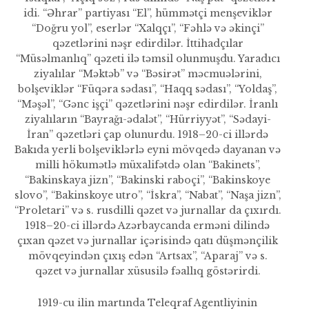
idi. “Əhrar” partiyası “El”, hümmətçi menşeviklər
“Doğru yol”, eserlər “Xalqçı”, “Fəhlə və əkinçi”
qəzetlərini nəşr edirdilər. İttihadçılar
“Müsəlmanlıq” qəzeti ilə təmsil olunmuşdu. Yaradıcı
ziyalılar “Məktəb” və “Bəsirət” məcmuələrini,
bolşeviklər “Füqəra sədası”, “Haqq sədası”, “Yoldaş”,
“Məşəl”, “Gənc işçi” qəzetlərini nəşr edirdilər. İranlı
ziyalıların “Bayrağı-ədalət”, “Hürriyyət”, “Sədayi-
İran” qəzetləri çap olunur­du. 1918–20-ci illərdə
Bakıda yerli bolşeviklərlə eyni mövqedə daya­nan və
milli hökumətlə müxalifətdə olan “Bakinets”,
“Bakinskaya jizn”, “Bakinski raboçi”, “Bakinskoye
slovo”, “Bakinskoye utro”, “İskra”, “Nabat”, “Naşa jizn”,
“Proletari” və s. rusdilli qəzet və jurnallar da çıxırdı.
1918–20-ci illərdə Azərbaycanda erməni dilində
çıxan qəzet və jurnallar içərisində qatı düşmənçilik
mövqeyindən çıxış edən “Artsax”, “Aparaj” və s.
qəzet və jurnallar xüsusilə fəallıq göstərirdi.
1919-cu ilin martında Teleqraf Agentliyinin