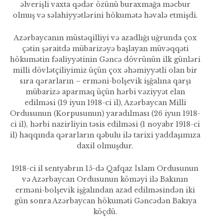
əlverişli vaxta qədər özünü buraxmağa məcbur
olmuş və səlahiyyətlərini hökumətə həvalə etmişdi.
Azərbaycanın müstəqilliyi və azadlığı uğrunda çox
çətin şəraitdə mübarizəyə başlayan müvəqqəti
hökumətin fəaliyyətinin Gəncə dövrünün ilk günləri
milli dövlətçiliyimiz üçün çox əhəmiyyətli olan bir
sıra qərarların – erməni-bolşevik işğalına qarşı
mübarizə aparmaq üçün hərbi vəziyyət elan
edilməsi (19 iyun 1918-ci il), Azərbaycan Milli
Ordusunun (Korpusunun) ya­radılması (26 iyun 1918-
ci il), hərbi nazirliyin təsis edilməsi (1 noyabr 1918-ci
il) haqqında qərarların qəbulu ilə tarixi yaddaşımıza
daxil olmuşdur.
1918-ci il sentyabrın 15-də Qafqaz İslam Ordusunun
və Azərbaycan Ordusunun köməyi ilə Bakının
erməni-bolşevik işğalından azad edilməsindən iki
gün sonra Azərbaycan hökuməti Gəncədən Bakıya
köçdü.