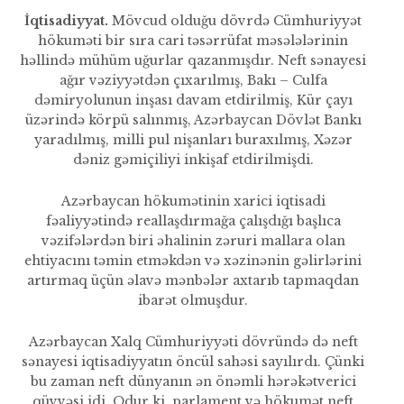
İqtisadiyyat.
Mövcud olduğu dövrdə Cümhuriyyət
hökuməti bir sıra cari təsərrüfat məsələlərinin
həllində mühüm uğurlar qa­zanmışdır. Neft sənayesi
ağır vəziyyətdən çıxarılmış, Bakı – Culfa
dəmiryolunun inşası davam etdirilmiş, Kür çayı
üzərində körpü salınmış, Azərbaycan Dövlət Ban­kı
yaradılmış, milli pul nişanları buraxılmış, Xəzər
dəniz gəmiçiliyi inkişaf etdirilmişdi.
Azərbaycan hökumətinin xarici iqtisadi
fəaliyyətində reallaşdırma­ğa çalışdığı başlıca
vəzifələrdən biri əhalinin zəruri mallara olan
ehtiyacını təmin etməkdən və xəzinənin gəlirlərini
artırmaq üçün əlavə mənbələr axtarıb tapmaq­dan
ibarət olmuşdur.
Azərbaycan Xalq Cümhuriyyəti dövründə də neft
sənayesi iqtisadiyyatın öncül sahəsi sayılırdı. Çünki
bu zaman neft dünyanın ən önəmli hərəkətverici
qüvvəsi idi. Odur ki, parlament və hökumət neft