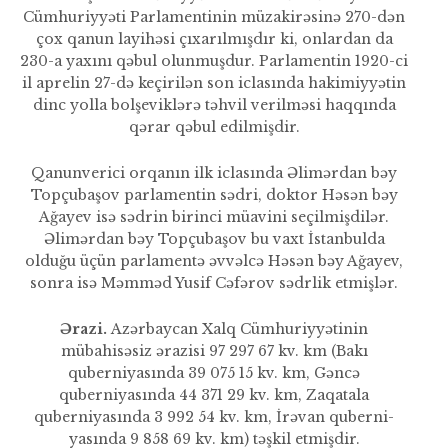
Cümhuriyyəti Parla­mentinin müzakirəsinə 270-dən
çox qanun layihəsi çıxarılmışdır ki, onlardan da
230-a yaxını qəbul olunmuşdur. Parlamentin 1920-ci
il aprelin 27-də keçirilən son iclasında hakimiyyətin
dinc yolla bolşeviklərə təhvil verilməsi haq­qında
qərar qəbul edilmişdir.
Qanunverici orqanın ilk icla­sında Əlimərdan bəy
Topçubaşov parlamentin sədri, doktor Həsən bəy
Ağayev isə sədrin birinci müavini seçilmişdilər.
Əlimərdan bəy Topçubaşov bu vaxt İstan­bulda
olduğu üçün parlamentə əvvəlcə Həsən bəy Ağayev,
sonra isə Məmməd Yusif Cəfərov sədrlik etmişlər.
Ərazi.
Azərbaycan Xalq Cümhuriyyətinin
mübahisəsiz ərazisi 97 297 67 kv. km (Bakı
quberniyasında 39 075 15 kv. km, Gəncə
quberniyasında 44 371 29 kv. km, Zaqatala
quberniyasında 3 992 54 kv. km, İrəvan quberni­
yasında 9 858 69 kv. km) təşkil et­mişdir.