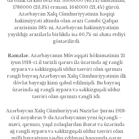
da etnik tərkibi belə idi: 3306000 (43,1%) müsəlman,
1786000 (23,3%) erməni, 1641000 (21,4%) gürcü.
Azərbaycan Xalq Cümhuriyyətinin həqiqi
hakimiyyəti altında olan ərazi Cənubi Qafqaz
ərazisinin 38%-ni, Azərbaycan hakimiyyətinin
yayıldığı ərazilərlə birlikdə isə 60,7%-ni əhatə etdiyi
göstərilirdi.
Rəmzlər.
Azərbaycanın Müvəqqəti hökumətinin 21
iyun 1918-ci il tarixli qərarı ilə üzərində ağ rəngli
aypara və səkkizguşəli ulduz təsviri olan qırmızı
rəngli bayraq Azərbaycan Xalq Cümhuriyyətinin ilk
dövlət bayrağı kimi qəbul edilmişdi. Bu bayraq
üzərində ağ rəngli aypara və səkkizguşəli ulduz
təsviri olan qırmızı rəngli idi.
Azərbaycan Xalq Cümhuriyyəti Nazirlər Şurası 1918-
ci il noyabrın 9-da Azərbaycanın yeni üçrəngli –
mavi, qırmızı, yaşıl zolaqlardan ibarət və üzərində
ağ rəngli aypara və səkkizguşəli ulduz təsviri olan
milli bayrağının təsdiq edilməsi haqqında qərar