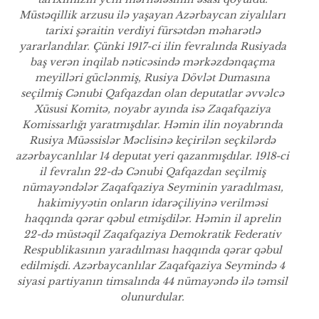
Müstəqillik arzusu ilə yaşayan Azərbaycan ziyalıları
tarixi şəraitin verdiyi fürsətdən məharətlə
yararlandılar. Çünki 1917-ci ilin fevralında Rusiyada
baş verən inqilab nəticəsində mərkəzdənqaçma
meyilləri güclənmiş, Rusiya Dövlət Dumasına
seçilmiş Cənubi Qafqazdan olan deputatlar əvvəlcə
Xüsusi Komitə, noyabr ayında isə Zaqafqaziya
Komissarlığı yaratmışdılar. Həmin ilin noyabrında
Rusiya Müəssislər Məclisinə keçirilən seçkilərdə
azərbaycanlılar 14 deputat yeri qazanmışdılar. 1918-ci
il fevralın 22-də Cənubi Qafqazdan seçilmiş
nümayəndələr Zaqafqaziya Seyminin yaradılması,
hakimiyyətin onların idarəçiliyinə verilməsi
haqqında qərar qəbul etmişdilər. Həmin il aprelin
22-də müstəqil Zaqafqaziya Demokratik Federativ
Respublikasının yaradılması haqqında qərar qəbul
edilmişdi. Azərbaycanlılar Zaqafqaziya Seymində 4
siyasi partiyanın timsalında 44 nümayəndə ilə təmsil
olunurdular.