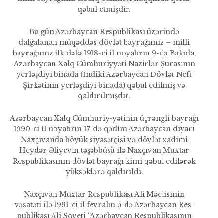
qəbul etmişdir.
Bu gün Azərbaycan Res­publikası üzərində
dalğalanan müqəddəs dövlət bayrağımız – milli
bayrağımız ilk dəfə 1918-ci il noyabrın 9-da Bakıda,
Azərbaycan Xalq Cümhuriyyəti Nazirlər Şu­rasının
yerləşdiyi binada (İndiki Azərbaycan Dövlət Neft
Şirkətinin yerləşdiyi binada) qəbul edilmiş və
qaldırılmışdır.
Azərbaycan Xalq Cümhuriy-yətinin üçrəngli bayrağı
1990-cı il noyabrın 17-də qədim Azərbaycan diyarı
Naxçıvanda böyük siyasətçisi və dövlət xadimi
Heydər Əliyevin təşəbbüsü ilə Naxçıvan Muxtar
Respublikasının dövlət bayrağı kimi qəbul edilərək
yüksəklərə qaldırıldı.
Naxçıvan Muxtar Respublikası Ali Məclisinin
vəsatəti ilə 1991-ci il fevralın 5-də Azərbaycan Res­
publikası Ali Soveti “Azərbaycan Respublikasının