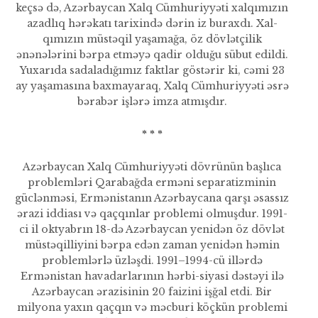
keçsə də, Azərbaycan Xalq Cümhuriyyəti xalqımızın
azadlıq hərəkatı tarixində dərin iz buraxdı. Xal­
qımızın müstəqil yaşamağa, öz dövlətçilik
ənənələrini bərpa etməyə qadir olduğu sübut edildi.
Yuxarıda sadaladığımız faktlar göstərir ki, cəmi 23
ay yaşamasına baxmayaraq, Xalq Cümhuriyyəti əsrə
bərabər işlərə imza atmışdır.
* * *
Azərbaycan Xalq Cümhuriyyəti dövrünün başlıca
problemləri Qarabağda erməni separatizmi­nin
güclənməsi, Ermənistanın Azərbaycana qarşı əsassız
ərazi iddiası və qaçqınlar problemi olmuşdur. 1991-
ci il oktyabrın 18-də Azərbaycan yenidən öz dövlət
müstəqilliyini bərpa edən zaman yenidən həmin
problemlərlə üzləşdi. 1991–1994-cü illərdə
Ermənistan havadarlarının hərbi-siyasi dəstəyi ilə
Azərbaycan ərazisinin 20 faizini işğal etdi. Bir
milyona yaxın qaç­qın və məcburi köçkün problemi