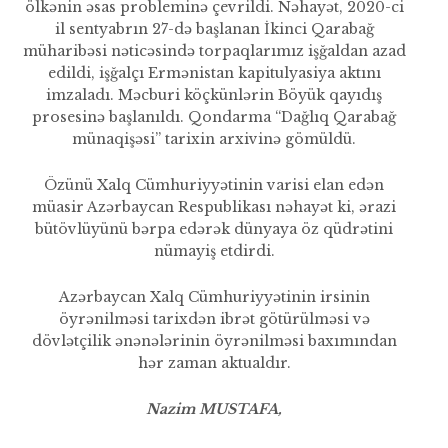
ölkənin əsas probleminə çevrildi. Nəhayət, 2020-ci
il sentyabrın 27-də başlanan İkinci Qarabağ
müharibəsi nəticəsində torpaqla­rımız işğaldan azad
edildi, işğalçı Ermənistan kapitulyasiya aktını
imzaladı. Məcburi köçkünlərin Böyük qayıdış
prosesinə başla­nıldı. Qondarma “Dağlıq Qara­bağ
münaqişəsi” tarixin arxivinə gömüldü.
Özünü Xalq Cümhuriyyətinin varisi elan edən
müasir Azərbaycan Respublikası nəhayət ki, ərazi
bütövlüyünü bərpa edərək dünyaya öz qüdrətini
nümayiş etdirdi.
Azərbaycan Xalq Cümhuriyyətinin irsinin
öyrənilməsi tarixdən ibrət götürülməsi və
dövlətçilik ənənələrinin öyrənilməsi baxımın­dan
hər zaman aktualdır.
Nazim MUSTAFA,