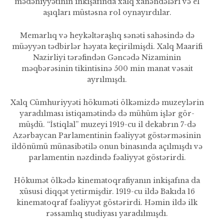
mədəniyyətinin inkişafında xalq xanəndələri və el
aşıqları müstəsna rol oynayırdılar.
Memarlıq və heykəltəraşlıq sənəti sahəsində də
müəyyən tədbirlər həyata keçirilmişdi. Xalq Maarifi
Nazirliyi tərəfindən Gəncədə Nizaminin
məqbərəsinin tikintisinə 500 min manat vəsait
ayrılmışdı.
Xalq Cümhuriyyəti hökuməti ölkəmizdə muzeylərin
yaradılması istiqamətində də mühüm işlər gör­
müşdü. “İstiqlal” muzeyi 1919-cu il dekabrın 7-də
Azərbaycan Parla­mentinin fəaliyyət göstərməsinin
ildönümü münasibətilə onun bi­nasında açılmışdı və
parlamentin nəzdində fəaliyyət göstərirdi.
Hökumət ölkədə kinematoqra­fiyanın inkişafına da
xüsusi diqqət yetirmişdir. 1919-cu ildə Bakıda 16
kinematoqraf fəaliyyət göstərirdi. Həmin ildə ilk
rəssamlıq studiyası yaradılmışdı.