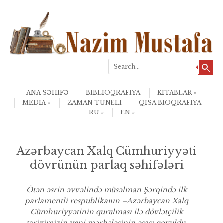
Search
Skip to content
Menu
ANA SƏHIFƏ
BIBLIOQRAFIYA
KITABLAR
MEDIA
ZAMAN TUNELI
QISA BIOQRAFIYA
RU
EN
Azərbaycan Xalq Cümhuriyyəti
dövrünün parlaq səhifələri
Ötən əsrin əvvəlində müsəlman Şərqində ilk
parlamentli respublikanın –Azərbaycan Xalq
Cümhuriyyətinin qurulması ilə dövlətçilik
tariximizin yeni mərhələsinin əsası qoyuldu.