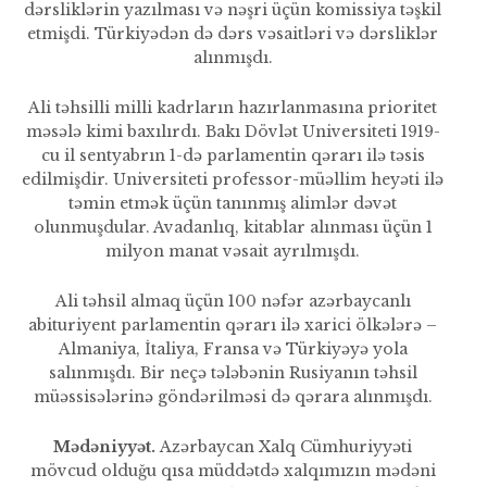
dərsliklərin yazılması və nəşri üçün komissiya təşkil
etmişdi. Türkiyədən də dərs vəsaitləri və dərsliklər
alınmışdı.
Ali təhsilli milli kadrların hazır­lanmasına prioritet
məsələ kimi baxılırdı. Bakı Dövlət Universiteti 1919-
cu il sentyabrın 1-də parla­mentin qərarı ilə təsis
edilmişdir. Universiteti professor-müəllim heyəti ilə
təmin etmək üçün tanın­mış alimlər dəvət
olunmuşdular. Avadanlıq, kitablar alınması üçün 1
milyon manat vəsait ayrılmışdı.
Ali təhsil almaq üçün 100 nəfər azərbaycanlı
abituriyent parlamen­tin qərarı ilə xarici ölkələrə –
Alma­niya, İtaliya, Fransa və Türkiyəyə yola
salınmışdı. Bir neçə tələbənin Rusiyanın təhsil
müəssisələrinə göndərilməsi də qərara alınmışdı.
Mədəniyyət.
Azərbaycan Xalq Cümhuriyyəti
mövcud olduğu qısa müddətdə xalqımızın mədəni