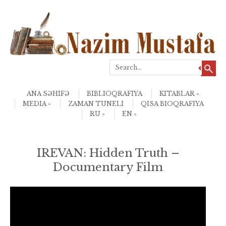
Search
Skip to content
Menu
ANA SƏHIFƏ
BIBLIOQRAFIYA
KITABLAR
MEDIA
ZAMAN TUNELI
QISA BIOQRAFIYA
RU
EN
IREVAN: Hidden Truth –
Documentary Film