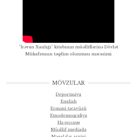
"İrəvan Xanlığı" kitabının müəlliflərinə Dövlət
Mükafatının təqdim olunması mərasimi
MÖVZULAR
Deportasiya
English
Erməni təcavüzü
Etnodemoqrafiya
Hа русском
Müəllif mediada
Məqalələr arxivi