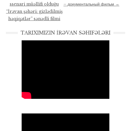
ssenari müəllifi olduğu
– документальный фильм
→
“İrəvan şəhəri: gizlədilmiş
həqiqətlər” sənədli filmi
TARIXIMIZIN İRƏVAN SƏHIFƏLƏRI