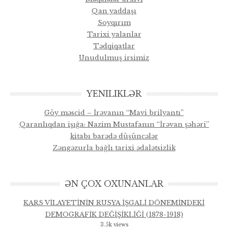
Qan yaddaşı
Soyqırım
Tarixi yalanlar
Tədqiqatlar
Unudulmuş irsimiz
YENILIKLƏR
Göy məscid – İrəvanın “Mavi brilyantı”
Qaranlıqdan işığa: Nazim Mustafanın “İrəvan şəhəri”
kitabı barədə düşüncələr
Zəngəzurla bağlı tarixi ədalətsizlik
ƏN ÇOX OXUNANLAR
KARS VİLAYETİNİN RUSYA İŞGALİ DÖNEMİNDEKİ
DEMOGRAFİK DEĞİŞİKLİĞİ (1878-1918)
3.5k views