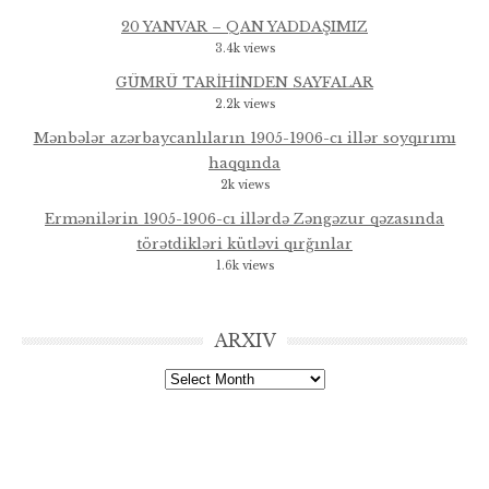
20 YANVAR – QAN YADDAŞIMIZ
3.4k views
GÜMRÜ TARİHİNDEN SAYFALAR
2.2k views
Mənbələr azərbaycanlıların 1905-1906-cı illər soyqırımı
haqqında
2k views
Ermənilərin 1905-1906-cı illərdə Zəngəzur qəzasında
törətdikləri kütləvi qırğınlar
1.6k views
ARXIV
Arxiv