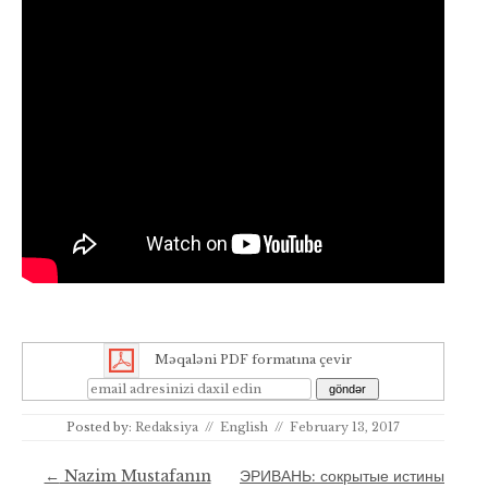
Məqaləni PDF formatına çevir
Posted by:
Redaksiya
//
English
//
February 13, 2017
Post navigation
←
Nazim Mustafanın
ЭРИВАНЬ: сокрытые истины