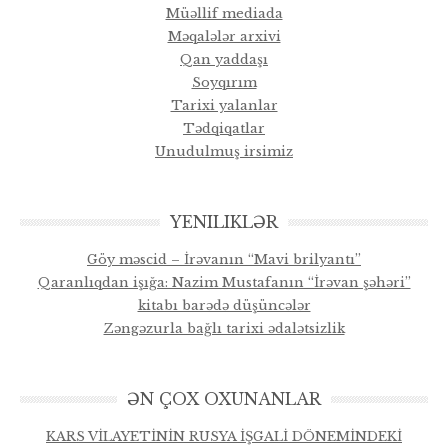
Müəllif mediada
Məqalələr arxivi
Qan yaddaşı
Soyqırım
Tarixi yalanlar
Tədqiqatlar
Unudulmuş irsimiz
YENILIKLƏR
Göy məscid – İrəvanın “Mavi brilyantı”
Qaranlıqdan işığa: Nazim Mustafanın “İrəvan şəhəri”
kitabı barədə düşüncələr
Zəngəzurla bağlı tarixi ədalətsizlik
ƏN ÇOX OXUNANLAR
KARS VİLAYETİNİN RUSYA İŞGALİ DÖNEMİNDEKİ