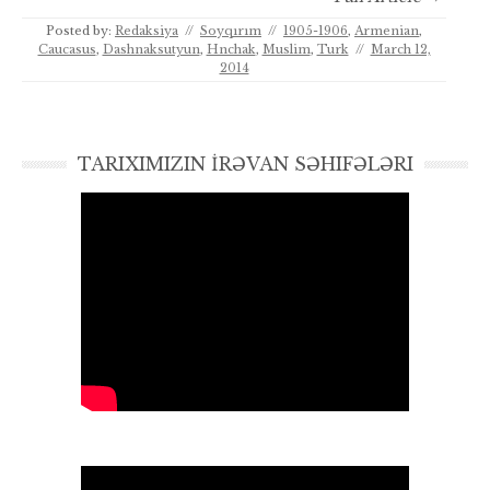
Posted by:
Redaksiya
//
Soyqırım
//
1905-1906
,
Armenian
,
Caucasus
,
Dashnaksutyun
,
Hnchak
,
Muslim
,
Turk
//
March 12,
2014
TARIXIMIZIN İRƏVAN SƏHIFƏLƏRI