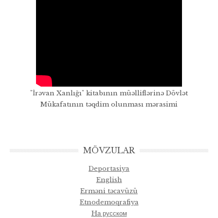
"İrəvan Xanlığı" kitabının müəlliflərinə Dövlət
Mükafatının təqdim olunması mərasimi
MÖVZULAR
Deportasiya
English
Erməni təcavüzü
Etnodemoqrafiya
Hа русском