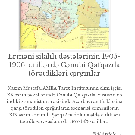
Erməni silahlı dəstələrinin 1905-
1906-cı illərdə Cənubi Qafqazda
törətdikləri qırğınlar
Nazim Mustafa, AMEA Tarix İnstitutunun elmi işçisi
XX əsrin əvvəllərində Cənubi Qafqazda, xüsusən də
indiki Ermənistan ərazisində Azərbaycan türklərinə
qarşı törədilən qırğınların ssenarisi ermənilərin
XIX əsrin sonunda Şərqi Anadoluda əldə etdikləri
təcrübəyə əsaslanırdı. 1877-1878-ci illər…
Full Article →