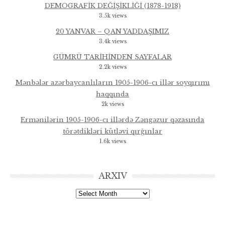
DEMOGRAFİK DEĞİŞİKLİĞİ (1878-1918)
3.5k views
20 YANVAR – QAN YADDAŞIMIZ
3.4k views
GÜMRÜ TARİHİNDEN SAYFALAR
2.2k views
Mənbələr azərbaycanlıların 1905-1906-cı illər soyqırımı
haqqında
2k views
Ermənilərin 1905-1906-cı illərdə Zəngəzur qəzasında
törətdikləri kütləvi qırğınlar
1.6k views
ARXIV
Arxiv