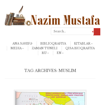
Search
Skip to content
Menu
ANA SƏHIFƏ
BIBLIOQRAFIYA
KITABLAR
MEDIA
ZAMAN TUNELI
QISA BIOQRAFIYA
RU
EN
TAG ARCHIVES:
MUSLIM