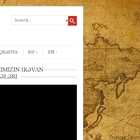
QRAFIYA
RU
EN
IMIZIN İRƏVAN
FƏLƏRI