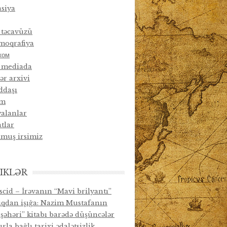
siya
 təcavüzü
moqrafiya
ком
f mediada
ər arxivi
ddaşı
ım
yalanlar
tlar
muş irsimiz
IKLƏR
cid – İrəvanın “Mavi brilyantı”
qdan işığa: Nazim Mustafanın
 şəhəri” kitabı barədə düşüncələr
la bağlı tarixi ədalətsizlik