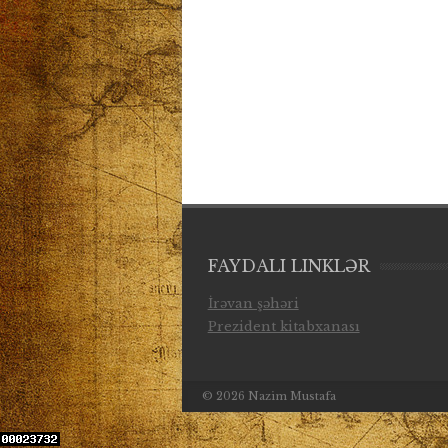
FAYDALI LINKLƏR
İrəvan şəhəri
Prezident kitabxanası
© 2026
Nazim Mustafa