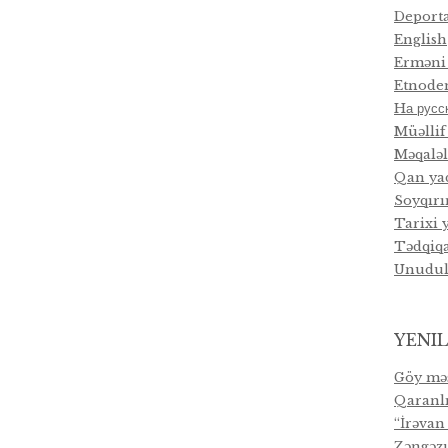
Deporta
English
Erməni
Etnode
Hа русс
Müəlli
Məqaləl
Qan ya
Soyqır
Tarixi 
Tədqiqa
Unudul
YENIL
Göy məs
Qaranlı
“İrəvan
Zəngəzur