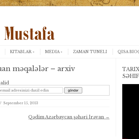
Search
KITABLAR
MEDIA
ZAMAN TUNELI
QISA BIO
an məqalələr – arxiv
TARIX
SƏHI
alid
//
September 15, 2013
Qədim Azərbaycan şəhəri İrəvan
→