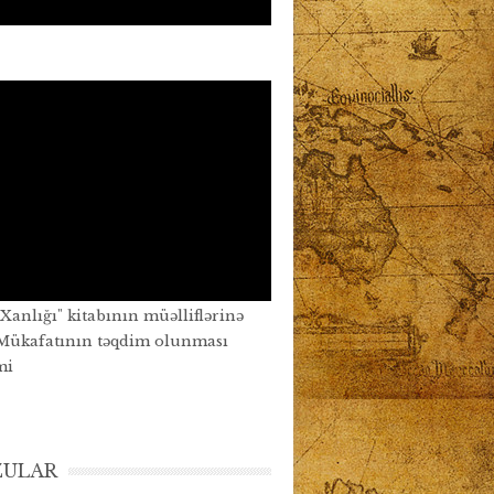
 Xanlığı" kitabının müəlliflərinə
Mükafatının təqdim olunması
mi
ULAR