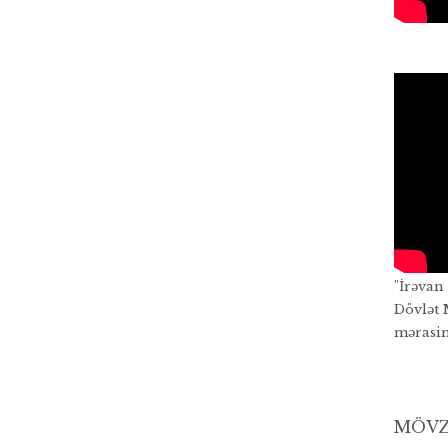
"İrəvan
Dövlət 
mərasi
MÖVZ