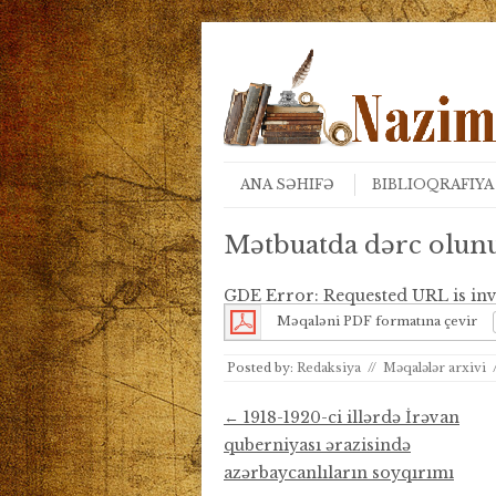
Skip to content
Menu
ANA SƏHIFƏ
BIBLIOQRAFIYA
Mətbuatda dərc olunu
GDE Error: Requested URL is inv
Məqaləni PDF formatına çevir
Posted by:
Redaksiya
//
Məqalələr arxivi
Post navigation
←
1918-1920-ci illərdə İrəvan
quberniyası ərazisində
azərbaycanlıların soyqırımı