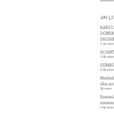
ƏN Ç
KARS V
DÖNEM
DEĞİŞİK
3.5k view
20 YAN
3.4k view
GÜMRÜ
2.2k view
Mənbələ
illər s
2k views
Ermənil
qəzasınd
1.6k views