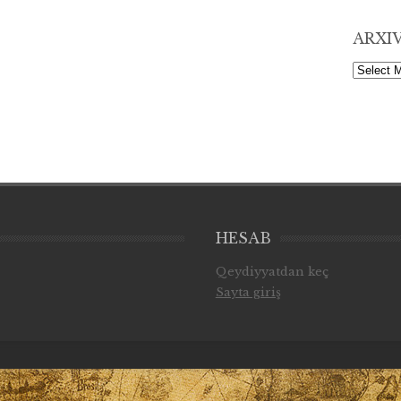
ARXI
Arxiv
HESAB
Qeydiyyatdan keç
Sayta giriş