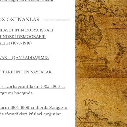
OX OXUNANLAR
İLAYETİNİN RUSYA İŞGALİ
İNDEKİ DEMOGRAFİK
LİĞİ (1878-1918)
s
VAR – QAN YADDAŞIMIZ
s
 TARİHİNDEN SAYFALAR
s
r azərbaycanlıların 1905-1906-cı
oyqırımı haqqında
ərin 1905-1906-cı illərdə Zəngəzur
a törətdikləri kütləvi qırğınlar