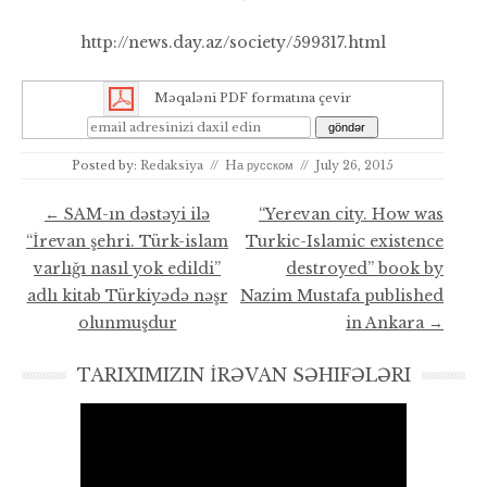
http://news.day.az/society/599317.html
Məqaləni PDF formatına çevir
Posted by:
Redaksiya
//
Hа русском
//
July 26, 2015
Post navigation
←
SAM-ın dəstəyi ilə
“Yerevan city. How was
“İrevan şehri. Türk-islam
Turkic-Islamic existence
varlığı nasıl yok edildi”
destroyed” book by
adlı kitab Türkiyədə nəşr
Nazim Mustafa published
olunmuşdur
in Ankara
→
TARIXIMIZIN İRƏVAN SƏHIFƏLƏRI