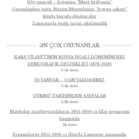
Göy məscid – İrəvanın “Mavi brilyantı”
Qaranlıqdan işığa: Nazim Mustafanın “İrəvan şəhəri”
kitabı barədə düşüncələr
Zəngəzurla bağlı tarixi ədalətsizlik
ƏN ÇOX OXUNANLAR
KARS VİLAYETİNİN RUSYA İŞGALİ DÖNEMİNDEKİ
DEMOGRAFİK DEĞİŞİKLİĞİ (1878-1918)
3.5k views
20 YANVAR – QAN YADDAŞIMIZ
3.4k views
GÜMRÜ TARİHİNDEN SAYFALAR
2.2k views
Mənbələr azərbaycanlıların 1905-1906-cı illər soyqırımı
haqqında
2k views
Ermənilərin 1905-1906-cı illərdə Zəngəzur qəzasında