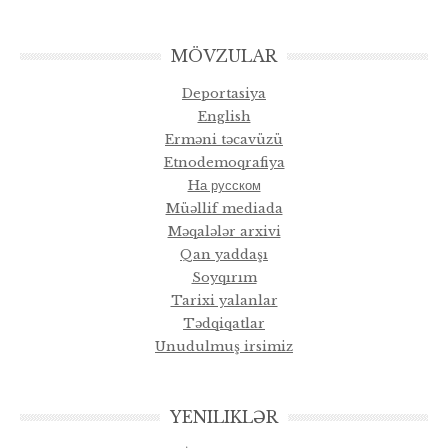
MÖVZULAR
Deportasiya
English
Erməni təcavüzü
Etnodemoqrafiya
Hа русском
Müəllif mediada
Məqalələr arxivi
Qan yaddaşı
Soyqırım
Tarixi yalanlar
Tədqiqatlar
Unudulmuş irsimiz
YENILIKLƏR