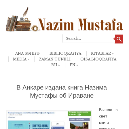
Search
Skip to content
Menu
ANA SƏHIFƏ
BIBLIOQRAFIYA
KITABLAR
MEDIA
ZAMAN TUNELI
QISA BIOQRAFIYA
RU
EN
В Анкаре издана книга Назима
Мустафы об Ираване
Вышла в
свет
книга
заведую