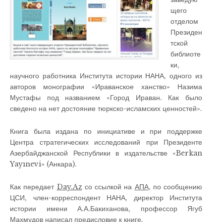
щего
отделом
Президен
тской
библиоте
ки,
научного работника Института истории НАНА, одного из
авторов монографии «Ираванское ханство» Назима
Мустафы под названием «Город Ираван. Как было
сведено на нет достояние тюркско-исламских ценностей».
Книга была издана по инициативе и при поддержке
Центра стратегических исследований при Президенте
Азербайджанской Республики в издательстве «Berkan
Yayınevi» (Анкара).
Как передает
Day.Az
со ссылкой на
АПА
, по сообщению
ЦСИ, член-корреспондент НАНА, директор Института
истории имени А.А.Бакиханова, профессор Ягуб
Махмудов написал предисловие к книге.