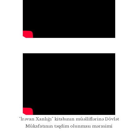
"İrəvan Xanlığı" kitabının müəlliflərinə Dövlət
Mükafatının təqdim olunması mərasimi