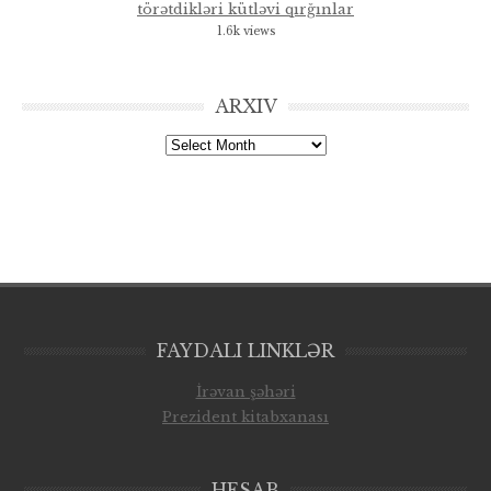
törətdikləri kütləvi qırğınlar
1.6k views
ARXIV
Arxiv
FAYDALI LINKLƏR
İrəvan şəhəri
Prezident kitabxanası
HESAB