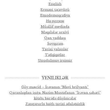
English
Erməni təcavüzü
Etnodemoqrafiya
Hа русском
Müəllif mediada
Məqalələr arxivi
Qan yaddaşı
Soyqırım
Tarixi yalanlar
Tədqiqatlar
Unudulmuş irsimiz
YENILIKLƏR
Göy məscid – İrəvanın “Mavi brilyantı”
Qaranlıqdan işığa: Nazim Mustafanın “İrəvan şəhəri”
kitabı barədə düşüncələr
Zəngəzurla bağlı tarixi ədalətsizlik