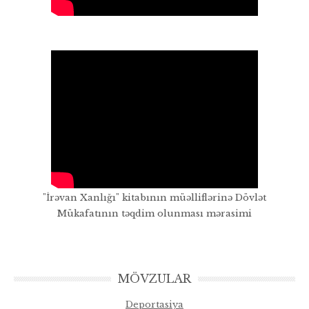
"İrəvan Xanlığı" kitabının müəlliflərinə Dövlət
Mükafatının təqdim olunması mərasimi
MÖVZULAR
Deportasiya