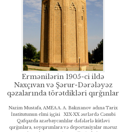
Ermənilərin 1905-ci ildə
Naxçıvan və Şərur-Dərələyəz
qəzalarında törətdikləri qırğınlar
Nazim Mustafa, AMEA A. A. Bakıxanov adına Tarix
İnstitutunun elmi işçisi XIX-XX əsrlərdə Cənubi
Qafqazda azərbaycanlılar dəfələrlə kütləvi
qırğınlara, soyqırımlara və deportasiyalar məruz