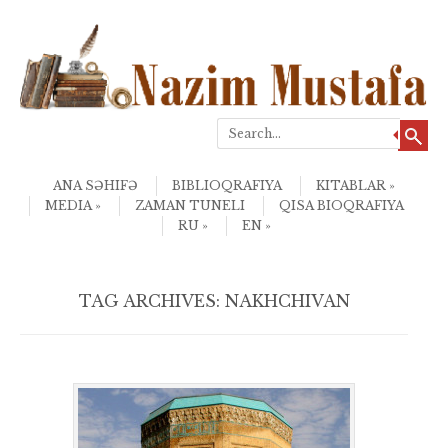
Search
Skip to content
Menu
ANA SƏHIFƏ
BIBLIOQRAFIYA
KITABLAR
MEDIA
ZAMAN TUNELI
QISA BIOQRAFIYA
RU
EN
TAG ARCHIVES:
NAKHCHIVAN