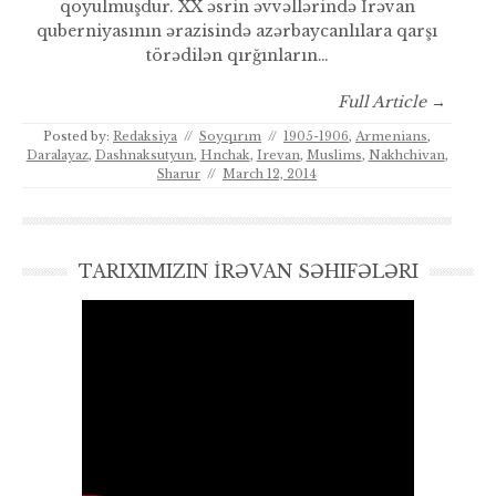
qoyulmuşdur. XX əsrin əvvəllərində İrəvan
quberniyasının ərazisində azərbaycanlılara qarşı
törədilən qırğınların…
Full Article →
Posted by:
Redaksiya
//
Soyqırım
//
1905-1906
,
Armenians
,
Daralayaz
,
Dashnaksutyun
,
Hnchak
,
Irevan
,
Muslims
,
Nakhchivan
,
Sharur
//
March 12, 2014
TARIXIMIZIN İRƏVAN SƏHIFƏLƏRI