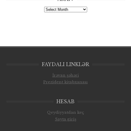
Arxiv
FAYDALI LINKLƏR
İrəvan şəhəri
Prezident kitabxanası
HESAB
Qeydiyyatdan keç
Sayta giriş