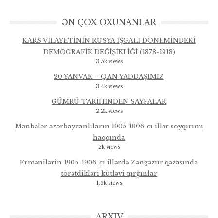
ƏN ÇOX OXUNANLAR
KARS VİLAYETİNİN RUSYA İŞGALİ DÖNEMİNDEKİ
DEMOGRAFİK DEĞİŞİKLİĞİ (1878-1918)
3.5k views
20 YANVAR – QAN YADDAŞIMIZ
3.4k views
GÜMRÜ TARİHİNDEN SAYFALAR
2.2k views
Mənbələr azərbaycanlıların 1905-1906-cı illər soyqırımı
haqqında
2k views
Ermənilərin 1905-1906-cı illərdə Zəngəzur qəzasında
törətdikləri kütləvi qırğınlar
1.6k views
ARXIV