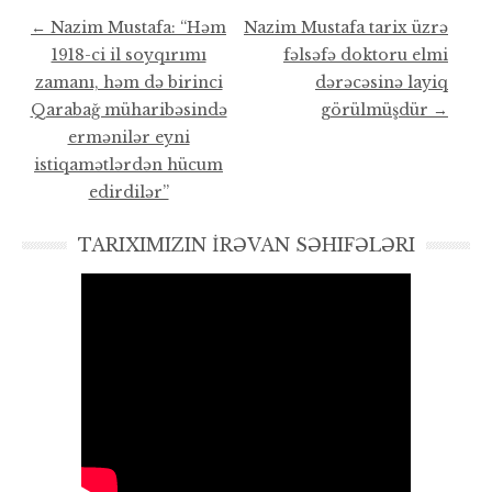
Post navigation
←
Nazim Mustafa: “Həm
Nazim Mustafa tarix üzrə
1918-ci il soyqırımı
fəlsəfə doktoru elmi
zamanı, həm də birinci
dərəcəsinə layiq
Qarabağ müharibəsində
görülmüşdür
→
ermənilər eyni
istiqamətlərdən hücum
edirdilər”
TARIXIMIZIN İRƏVAN SƏHIFƏLƏRI