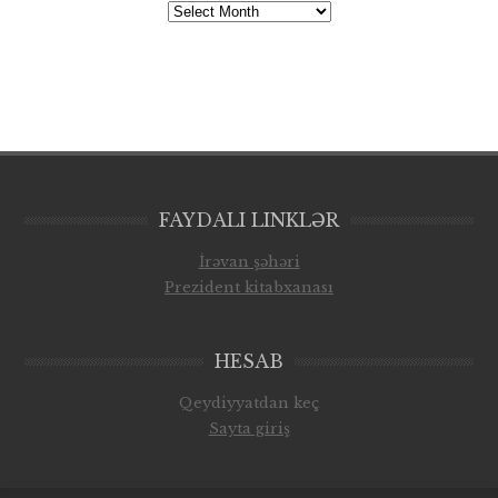
Arxiv
FAYDALI LINKLƏR
İrəvan şəhəri
Prezident kitabxanası
HESAB
Qeydiyyatdan keç
Sayta giriş