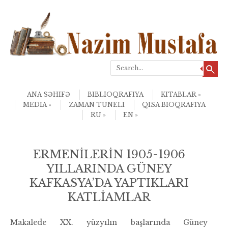
Search
Skip to content
Menu
ANA SƏHIFƏ
BIBLIOQRAFIYA
KITABLAR
MEDIA
ZAMAN TUNELI
QISA BIOQRAFIYA
RU
EN
ERMENİLERİN 1905-1906
YILLARINDA GÜNEY
KAFKASYA’DA YAPTIKLARI
KATLİAMLAR
Makalede XX. yüzyılın başlarında Güney