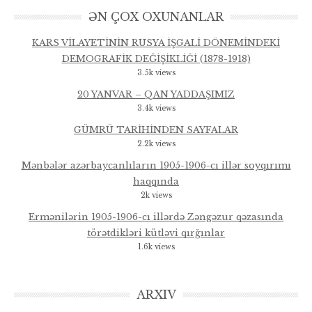
ƏN ÇOX OXUNANLAR
KARS VİLAYETİNİN RUSYA İŞGALİ DÖNEMİNDEKİ
DEMOGRAFİK DEĞİŞİKLİĞİ (1878-1918)
3.5k views
20 YANVAR – QAN YADDAŞIMIZ
3.4k views
GÜMRÜ TARİHİNDEN SAYFALAR
2.2k views
Mənbələr azərbaycanlıların 1905-1906-cı illər soyqırımı
haqqında
2k views
Ermənilərin 1905-1906-cı illərdə Zəngəzur qəzasında
törətdikləri kütləvi qırğınlar
1.6k views
ARXIV