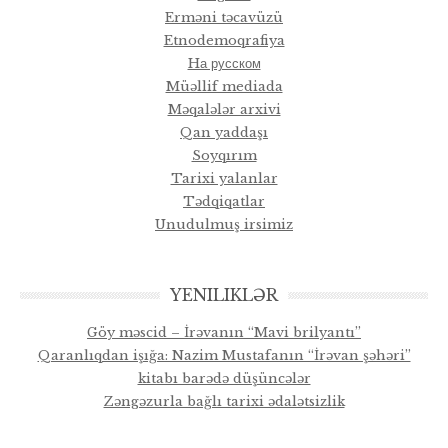
Erməni təcavüzü
Etnodemoqrafiya
Hа русском
Müəllif mediada
Məqalələr arxivi
Qan yaddaşı
Soyqırım
Tarixi yalanlar
Tədqiqatlar
Unudulmuş irsimiz
YENILIKLƏR
Göy məscid – İrəvanın “Mavi brilyantı”
Qaranlıqdan işığa: Nazim Mustafanın “İrəvan şəhəri”
kitabı barədə düşüncələr
Zəngəzurla bağlı tarixi ədalətsizlik