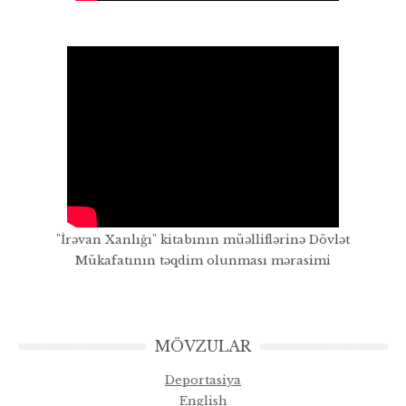
"İrəvan Xanlığı" kitabının müəlliflərinə Dövlət
Mükafatının təqdim olunması mərasimi
MÖVZULAR
Deportasiya
English