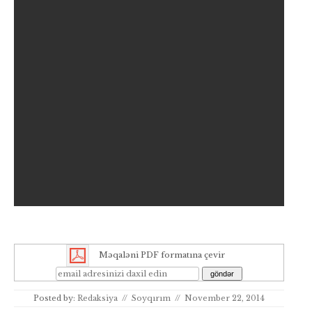
Məqaləni PDF formatına çevir
Posted by:
Redaksiya
//
Soyqırım
//
November 22, 2014