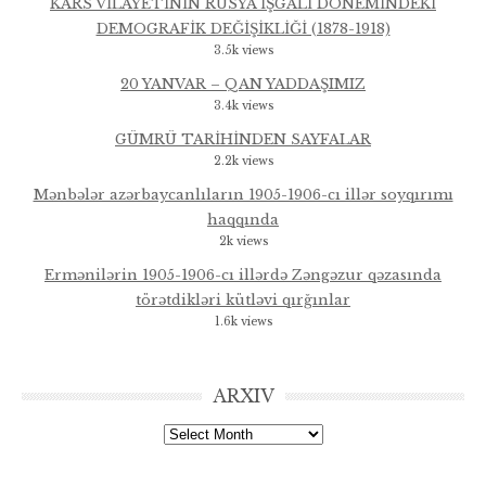
KARS VİLAYETİNİN RUSYA İŞGALİ DÖNEMİNDEKİ
DEMOGRAFİK DEĞİŞİKLİĞİ (1878-1918)
3.5k views
20 YANVAR – QAN YADDAŞIMIZ
3.4k views
GÜMRÜ TARİHİNDEN SAYFALAR
2.2k views
Mənbələr azərbaycanlıların 1905-1906-cı illər soyqırımı
haqqında
2k views
Ermənilərin 1905-1906-cı illərdə Zəngəzur qəzasında
törətdikləri kütləvi qırğınlar
1.6k views
ARXIV
Arxiv