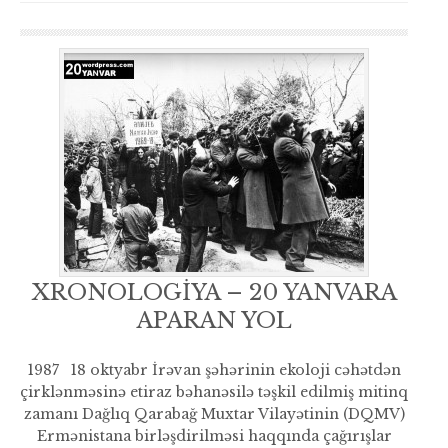
XRONOLOGİYA – 20 YANVARA
APARAN YOL
1987 18 oktyabr İrəvan şəhərinin ekoloji cəhətdən
çirklənməsinə etiraz bəhanəsilə təşkil edilmiş mitinq
zamanı Dağlıq Qarabağ Muxtar Vilayətinin (DQMV)
Ermənistana birləşdirilməsi haqqında çağırışlar