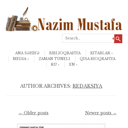
Search
Skip to content
Menu
ANA SƏHIFƏ
BIBLIOQRAFIYA
KITABLAR
MEDIA
ZAMAN TUNELI
QISA BIOQRAFIYA
RU
EN
AUTHOR ARCHIVES:
REDAKSIYA
Post navigation
←
Older posts
Newer posts
→