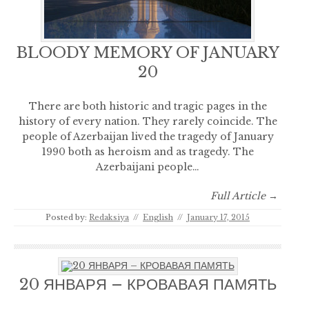
BLOODY MEMORY OF JANUARY
20
There are both historic and tragic pages in the
history of every nation. They rarely coincide. The
people of Azerbaijan lived the tragedy of January
1990 both as heroism and as tragedy. The
Azerbaijani people…
Full Article →
Posted by:
Redaksiya
//
English
//
January 17, 2015
20 ЯНВАРЯ – КРОВАВАЯ ПАМЯТЬ