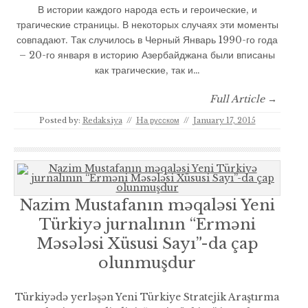
В истории каждого народа есть и героические, и
трагические страницы. В некоторых случаях эти моменты
совпадают. Так случилось в Черный Январь 1990-го года
– 20-го января в историю Азербайджана были вписаны
как трагические, так и…
Full Article →
Posted by:
Redaksiya
//
Hа русском
//
January 17, 2015
Nazim Mustafanın məqaləsi Yeni
Türkiyə jurnalının “Erməni
Məsələsi Xüsusi Sayı”-da çap
olunmuşdur
Türkiyədə yerləşən Yeni Türkiye Stratejik Araştırma