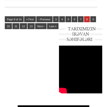
Page 8 of 14
« First
‹ Previous
3
4
5
6
7
8
9
10
11
12
13
Next ›
Last »
TARIXIMIZIN
İRƏVAN
SƏHIFƏLƏRI