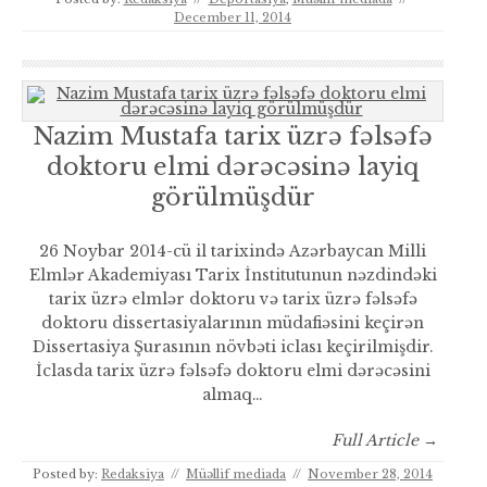
December 11, 2014
Nazim Mustafa tarix üzrə fəlsəfə
doktoru elmi dərəcəsinə layiq
görülmüşdür
26 Noybar 2014-cü il tarixində Azərbaycan Milli
Elmlər Akademiyası Tarix İnstitutunun nəzdindəki
tarix üzrə elmlər doktoru və tarix üzrə fəlsəfə
doktoru dissertasiyalarının müdafiəsini keçirən
Dissertasiya Şurasının növbəti iclası keçirilmişdir.
İclasda tarix üzrə fəlsəfə doktoru elmi dərəcəsini
almaq…
Full Article →
Posted by:
Redaksiya
//
Müəllif mediada
//
November 28, 2014