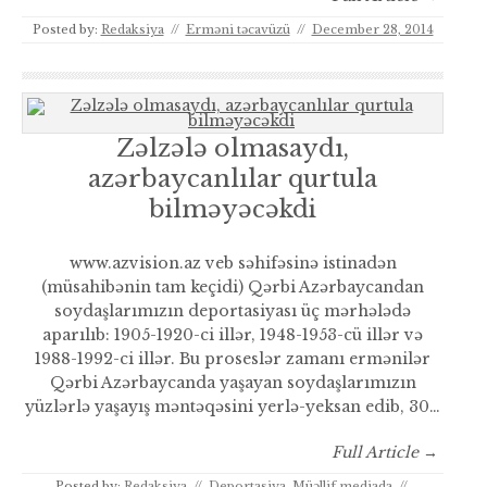
Posted by:
Redaksiya
//
Erməni təcavüzü
//
December 28, 2014
Zəlzələ olmasaydı,
azərbaycanlılar qurtula
bilməyəcəkdi
www.azvision.az veb səhifəsinə istinadən
(müsahibənin tam keçidi) Qərbi Azərbaycandan
soydaşlarımızın deportasiyası üç mərhələdə
aparılıb: 1905-1920-ci illər, 1948-1953-cü illər və
1988-1992-ci illər. Bu proseslər zamanı ermənilər
Qərbi Azərbaycanda yaşayan soydaşlarımızın
yüzlərlə yaşayış məntəqəsini yerlə-yeksan edib, 30…
Full Article →
Posted by:
Redaksiya
//
Deportasiya
,
Müəllif mediada
//