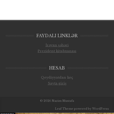
FAYDALI LINKLƏR
İrəvan şəhəri
Prezident kitabxanası
HESAB
Qeydiyyatdan keç
Sayta giriş
© 2026
Nazim Mustafa
Leaf Theme
powered by
WordPress