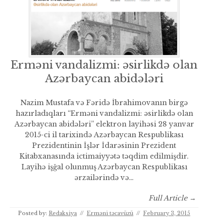
Erməni vandalizmi: əsirlikdə olan
Azərbaycan abidələri
Nazim Mustafa və Fəridə İbrahimovanın birgə
hazırladıqları “Erməni vandalizmi: əsirlikdə olan
Azərbaycan abidələri” elektron layihəsi 28 yanvar
2015-ci il tarixində Azərbaycan Respublikası
Prezidentinin İşlər İdarəsinin Prezident
Kitabxanasında ictimaiyyətə təqdim edilmişdir.
Layihə işğal olunmuş Azərbaycan Respublikası
ərzailərində və…
Full Article →
Posted by:
Redaksiya
//
Erməni təcavüzü
//
February 3, 2015