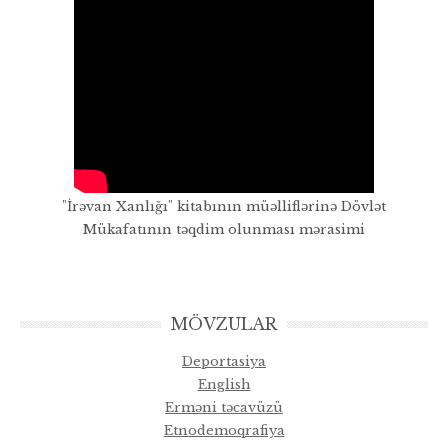
"İrəvan Xanlığı" kitabının müəlliflərinə Dövlət
Mükafatının təqdim olunması mərasimi
MÖVZULAR
Deportasiya
English
Erməni təcavüzü
Etnodemoqrafiya