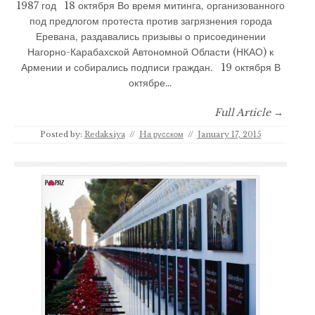
1987 год 18 октября Во время митинга, организованного
под предлогом протеста против загрязнения города
Еревана, раздавались призывы о присоединении
Нагорно-Карабахской Автономной Области (НКАО) к
Армении и собирались подписи граждан. 19 октября В
октябре…
Full Article →
Posted by:
Redaksiya
//
Hа русском
//
January 17, 2015