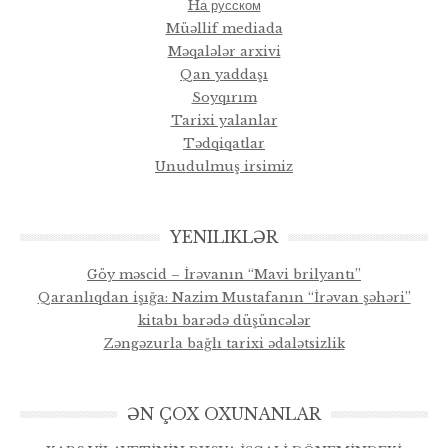
Hа русском
Müəllif mediada
Məqalələr arxivi
Qan yaddaşı
Soyqırım
Tarixi yalanlar
Tədqiqatlar
Unudulmuş irsimiz
YENILIKLƏR
Göy məscid – İrəvanın “Mavi brilyantı”
Qaranlıqdan işığa: Nazim Mustafanın “İrəvan şəhəri”
kitabı barədə düşüncələr
Zəngəzurla bağlı tarixi ədalətsizlik
ƏN ÇOX OXUNANLAR