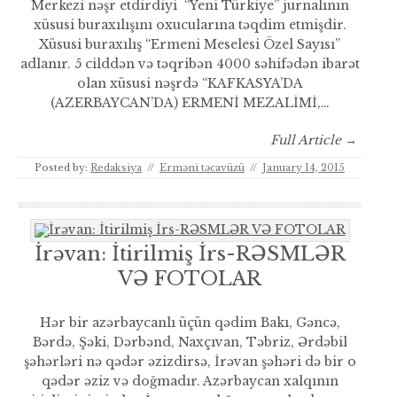
Merkezi nəşr etdirdiyi “Yeni Türkiye” jurnalının
xüsusi buraxılışını oxucularına təqdim etmişdir.
Xüsusi buraxılış “Ermeni Meselesi Özel Sayısı”
adlanır. 5 cilddən və təqribən 4000 səhifədən ibarət
olan xüsusi nəşrdə “KAFKASYA’DA
(AZERBAYCAN’DA) ERMENİ MEZALİMİ,…
Full Article →
Posted by:
Redaksiya
//
Erməni təcavüzü
//
January 14, 2015
İrəvan: İtirilmiş İrs-RƏSMLƏR
VƏ FOTOLAR
Hər bir azərbaycanlı üçün qədim Bakı, Gəncə,
Bərdə, Şəki, Dərbənd, Naxçıvan, Təbriz, Ərdəbil
şəhərləri nə qədər əzizdirsə, İrəvan şəhəri də bir o
qədər əziz və doğmadır. Azərbaycan xalqının