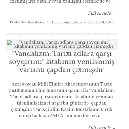
itirlimiş irsi olan İrəvan xanlığını rəsmlərdə və…
Full Article →
Posted by:
Redaksiya
//
Unudulmuş irsimiz
//
January 8, 2015
“Vandalizm: Tarixi adlara qarşı
soyqırımı” kitabının yenilənmiş
variantı çapdan çıxmışdır
Azərbaycan Milli Elmlər Akademiyasının Tarix
İnstitutunun Elmi Şurasının qərarı ilə “Vandalizm:
Tarixi adlara qarşı soyqırımı” kitabının yenidən
işlənilmiş ikinci nəşri bu günlərdə çapdan
çıxmışdır. Tarixçi alim Nazim Mustafanın tərtib
etdiyi bu kitab AMEA-nın müxbir üzvü,…
Full Article →