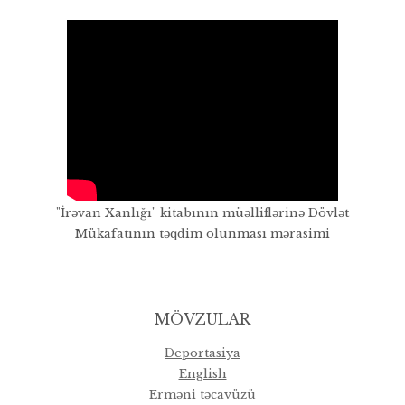
"İrəvan Xanlığı" kitabının müəlliflərinə Dövlət
Mükafatının təqdim olunması mərasimi
MÖVZULAR
Deportasiya
English
Erməni təcavüzü