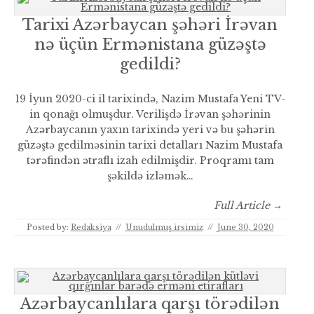
Tarixi Azərbaycan şəhəri İrəvan
nə üçün Ermənistana güzəştə
gedildi?
19 İyun 2020-ci il tarixində, Nazim Mustafa Yeni TV-
in qonağı olmuşdur. Verilişdə İrəvan şəhərinin
Azərbaycanın yaxın tarixində yeri və bu şəhərin
güzəştə gedilməsinin tarixi detalları Nazim Mustafa
tərəfindən ətraflı izah edilmişdir. Proqramı tam
şəkildə izləmək…
Full Article →
Posted by:
Redaksiya
//
Unudulmuş irsimiz
//
June 30, 2020
Azərbaycanlılara qarşı törədilən