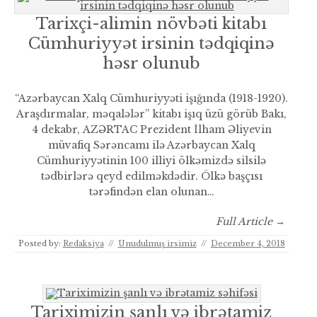
Tarixçi-alimin növbəti kitabı
Cümhuriyyət irsinin tədqiqinə
həsr olunub
“Azərbaycan Xalq Cümhuriyyəti işığında (1918-1920).
Araşdırmalar, məqalələr” kitabı işıq üzü görüb Bakı,
4 dekabr, AZƏRTAC Prezident İlham Əliyevin
müvafiq Sərəncamı ilə Azərbaycan Xalq
Cümhuriyyətinin 100 illiyi ölkəmizdə silsilə
tədbirlərə qeyd edilməkdədir. Ölkə başçısı
tərəfindən elan olunan…
Full Article →
Posted by:
Redaksiya
//
Unudulmuş irsimiz
//
December 4, 2018
Tariximizin şanlı və ibrətamiz