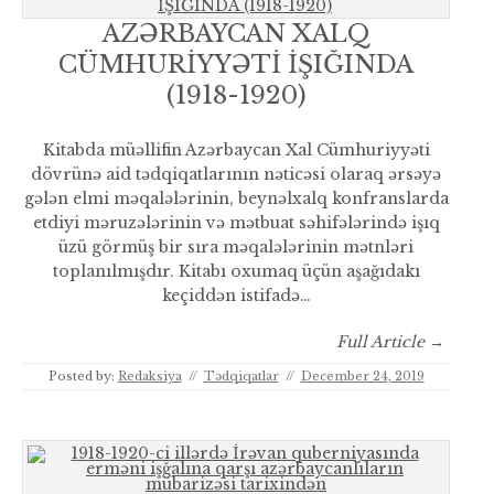
AZƏRBAYCAN XALQ
CÜMHURİYYƏTİ İŞIĞINDA
(1918-1920)
Kitabda müəllifin Azərbaycan Xal Cümhuriyyəti
dövrünə aid tədqiqatlarının nəticəsi olaraq ərsəyə
gələn elmi məqalələrinin, beynəlxalq konfranslarda
etdiyi məruzələrinin və mətbuat səhifələrində işıq
üzü görmüş bir sıra məqalələrinin mətnləri
toplanılmışdır. Kitabı oxumaq üçün aşağıdakı
keçiddən istifadə…
Full Article →
Posted by:
Redaksiya
//
Tədqiqatlar
//
December 24, 2019