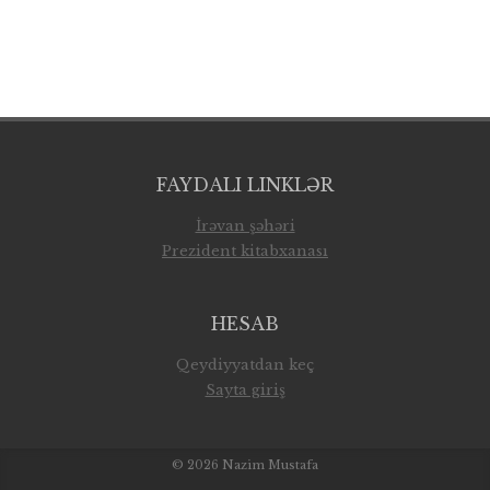
FAYDALI LINKLƏR
İrəvan şəhəri
Prezident kitabxanası
HESAB
Qeydiyyatdan keç
Sayta giriş
© 2026
Nazim Mustafa