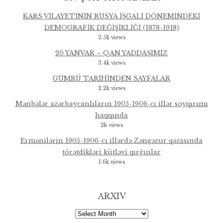
KARS VİLAYETİNİN RUSYA İŞGALİ DÖNEMİNDEKİ
DEMOGRAFİK DEĞİŞİKLİĞİ (1878-1918)
3.5k views
20 YANVAR – QAN YADDAŞIMIZ
3.4k views
GÜMRÜ TARİHİNDEN SAYFALAR
2.2k views
Mənbələr azərbaycanlıların 1905-1906-cı illər soyqırımı
haqqında
2k views
Ermənilərin 1905-1906-cı illərdə Zəngəzur qəzasında
törətdikləri kütləvi qırğınlar
1.6k views
ARXIV
Arxiv