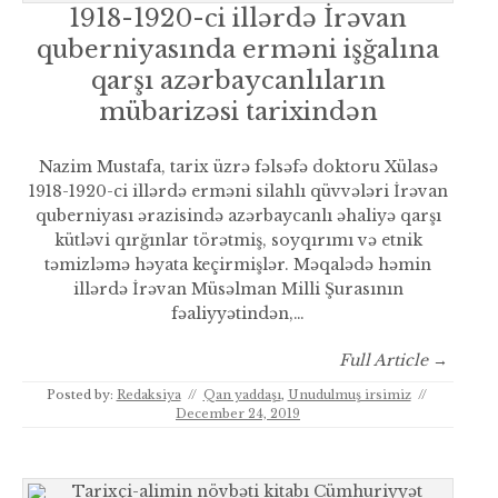
1918-1920-ci illərdə İrəvan
quberniyasında erməni işğalına
qarşı azərbaycanlıların
mübarizəsi tarixindən
Nazim Mustafa, tarix üzrə fəlsəfə doktoru Xülasə
1918-1920-ci illərdə erməni silahlı qüvvələri İrəvan
quberniyası ərazisində azərbaycanlı əhaliyə qarşı
kütləvi qırğınlar törətmiş, soyqırımı və etnik
təmizləmə həyata keçirmişlər. Məqalədə həmin
illərdə İrəvan Müsəlman Milli Şurasının
fəaliyyətindən,…
Full Article →
Posted by:
Redaksiya
//
Qan yaddaşı
,
Unudulmuş irsimiz
//
December 24, 2019