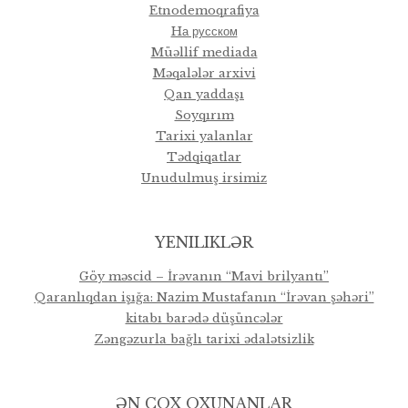
Etnodemoqrafiya
Hа русском
Müəllif mediada
Məqalələr arxivi
Qan yaddaşı
Soyqırım
Tarixi yalanlar
Tədqiqatlar
Unudulmuş irsimiz
YENILIKLƏR
Göy məscid – İrəvanın “Mavi brilyantı”
Qaranlıqdan işığa: Nazim Mustafanın “İrəvan şəhəri”
kitabı barədə düşüncələr
Zəngəzurla bağlı tarixi ədalətsizlik
ƏN ÇOX OXUNANLAR