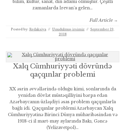
bilim, kültür, sanat, din adamı olmuştur. Çeşitli
zamanlarda İrevan’a gelen…
Full Article →
Posted by:
Redaksiya
//
Unudulmuş irsimiz
//
September 19,
2018
Xalq Cümhuriyyəti dövründə
qaçqınlar problemi
XX əsrin əvvəllərində olduğu kimi, sonlarında da
yenidən dövlət müstəqilliyini bərpa edən
Azərbaycanın üzləşdiyi əsas problem qaçqınlarla
bağlı idi. Qaçqınlar problemi Azərbaycan Xalq
Cümhuriyyətinə Birinci Dünya müharibəsindən və
1918-ci il mart-may aylarında Bakı, Gəncə
(Yelizavetpol)…