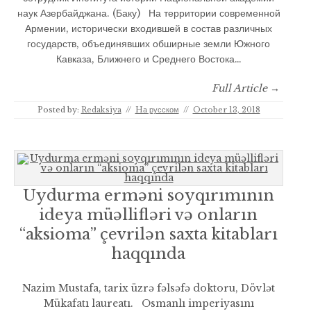
наук Азербайджана. (Баку) На территории современной
Армении, исторически входившей в состав различных
государств, объединявших обширные земли Южного
Кавказа, Ближнего и Среднего Востока…
Full Article →
Posted by:
Redaksiya
//
Hа русском
//
October 13, 2018
Uydurma erməni soyqırımının
ideya müəllifləri və onların
“aksioma” çevrilən saxta kitabları
haqqında
Nazim Mustafa, tarix üzrə fəlsəfə doktoru, Dövlət
Mükafatı laureatı. Osmanlı imperiyasını