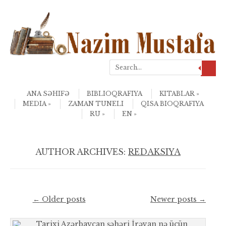
Search
Skip to content
Menu
ANA SƏHIFƏ
BIBLIOQRAFIYA
KITABLAR
MEDIA
ZAMAN TUNELI
QISA BIOQRAFIYA
RU
EN
AUTHOR ARCHIVES:
REDAKSIYA
Post navigation
←
Older posts
Newer posts
→