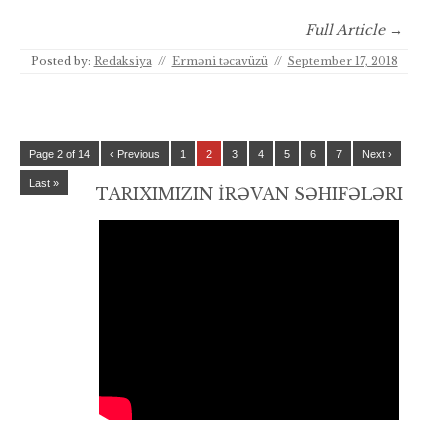
Full Article →
Posted by:
Redaksiya
//
Erməni təcavüzü
//
September 17, 2018
Page 2 of 14
‹ Previous
1
2
3
4
5
6
7
Next ›
Last »
TARIXIMIZIN İRƏVAN SƏHIFƏLƏRI