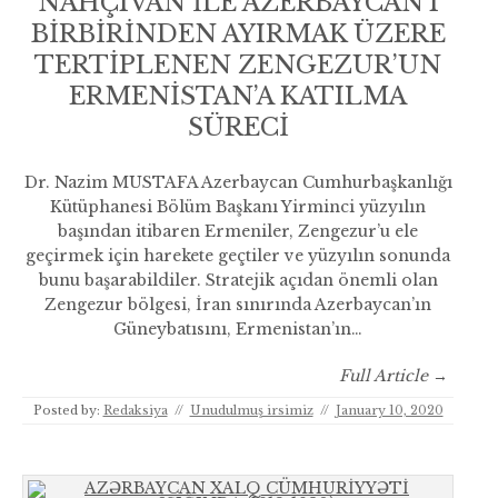
NAHÇIVAN İLE AZERBAYCAN’I
BİRBİRİNDEN AYIRMAK ÜZERE
TERTİPLENEN ZENGEZUR’UN
ERMENİSTAN’A KATILMA
SÜRECİ
Dr. Nazim MUSTAFA Azerbaycan Cumhurbaşkanlığı
Kütüphanesi Bölüm Başkanı Yirminci yüzyılın
başından itibaren Ermeniler, Zengezur’u ele
geçirmek için harekete geçtiler ve yüzyılın sonunda
bunu başarabildiler. Stratejik açıdan önemli olan
Zengezur bölgesi, İran sınırında Azerbaycan’ın
Güneybatısını, Ermenistan’ın…
Full Article →
Posted by:
Redaksiya
//
Unudulmuş irsimiz
//
January 10, 2020