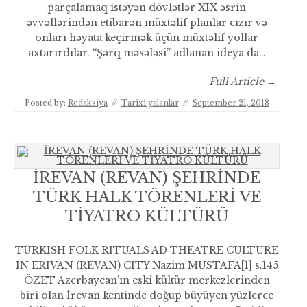
parçalamaq istəyən dövlətlər XIX əsrin
əvvəllərindən etibarən müxtəlif planlar cızır və
onları həyata keçirmək üçün müxtəlif yollar
axtarırdılar. “Şərq məsələsi” adlanan ideya da…
Full Article →
Posted by:
Redaksiya
//
Tarixi yalanlar
//
September 21, 2018
İREVAN (REVAN) ŞEHRİNDE
TÜRK HALK TÖRENLERİ VE
TİYATRO KÜLTÜRÜ
TURKISH FOLK RITUALS AD THEATRE CULTURE
IN ERIVAN (REVAN) CITY Nazim MUSTAFA[1] s.145
ÖZET Azerbaycan’ın eski kültür merkezlerinden
biri olan İrevan kentinde doğup büyüyen yüzlerce