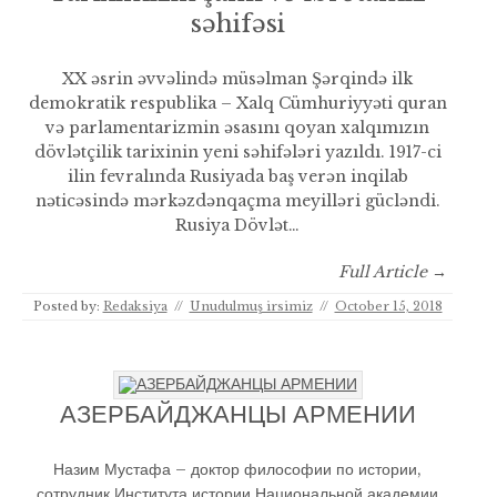
səhifəsi
XX əsrin əvvəlində müsəlman Şərqində ilk
demokratik respublika – Xalq Cümhuriyyəti quran
və parlamentarizmin əsasını qoyan xalqımızın
dövlətçilik tarixinin yeni səhifələri yazıldı. 1917-ci
ilin fevralında Rusiyada baş verən inqilab
nəticəsində mərkəzdənqaçma meyilləri gücləndi.
Rusiya Dövlət…
Full Article →
Posted by:
Redaksiya
//
Unudulmuş irsimiz
//
October 15, 2018
АЗЕРБАЙДЖАНЦЫ АРМЕНИИ
Назим Мустафа – доктор философии по истории,
сотрудник Института истории Национальной академии