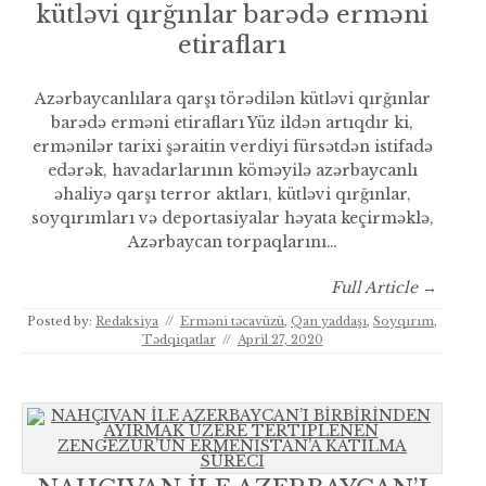
kütləvi qırğınlar barədə erməni
etirafları
Azərbaycanlılara qarşı törədilən kütləvi qırğınlar
barədə erməni etirafları Yüz ildən artıqdır ki,
ermənilər tarixi şəraitin verdiyi fürsətdən istifadə
edərək, havadarlarının köməyilə azərbaycanlı
əhaliyə qarşı terror aktları, kütləvi qırğınlar,
soyqırımları və deportasiyalar həyata keçirməklə,
Azərbaycan torpaqlarını…
Full Article →
Posted by:
Redaksiya
//
Erməni təcavüzü
,
Qan yaddaşı
,
Soyqırım
,
Tədqiqatlar
//
April 27, 2020